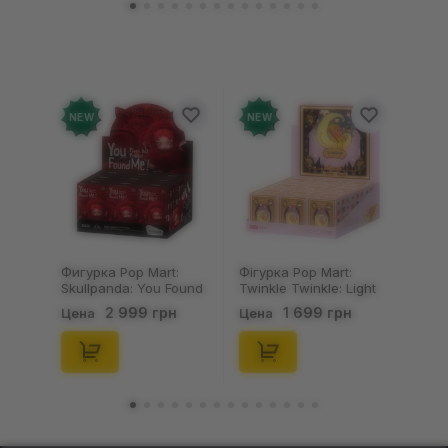
NEW
NEW
Фигурка Pop Mart:
Фігурка Pop Mart:
Skullpanda: You Found
Twinkle Twinkle: Light
Me!: Plush Doll Pendant
Up: Scene Sets Series
2 999 грн
1 699 грн
Цена
Цена
Series (Blind Box: 1 з
(Blind Box: 1 з 10)
10) (Secret Edition),
(Secret Edition),
(29347)
(21372)