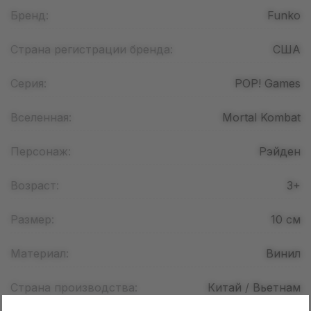
Бренд:
Funko
Страна регистрации бренда:
США
Серия:
POP! Games
Вселенная:
Mortal Kombat
Персонаж:
Рэйден
Возраст:
3+
Размер:
10
см
Материал:
Винил
Страна производства:
Китай / Вьетнам