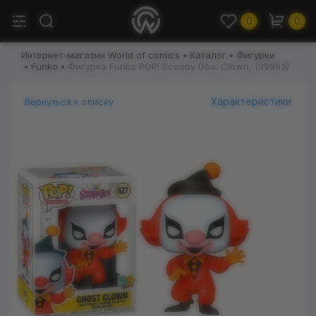
0
0
Интернет-магазин World of comics
Каталог
Фигурки
Funko
Фигурка Funko POP! Scooby Doo: Clown, (39953)
Характеристики
Вернуться к списку