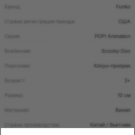
Бренд:
Funko
Страна регистрации бренда:
США
Серия:
POP! Animation
Вселенная:
Scooby-Doo
Персонаж:
Клоун-призрак
Возраст:
3+
Размер:
10
см
Материал:
Винил
Страна производства:
Китай / Вьетнам