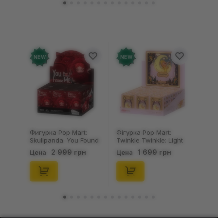
NEW
NEW
Фигурка Pop Mart:
Фігурка Pop Mart:
Skullpanda: You Found
Twinkle Twinkle: Light
Me!: Plush Doll Pendant
Up: Scene Sets Series
2 999 грн
1 699 грн
Цена
Цена
Series (Blind Box: 1 з
(Blind Box: 1 з 10)
10) (Secret Edition),
(Secret Edition),
(29347)
(21372)