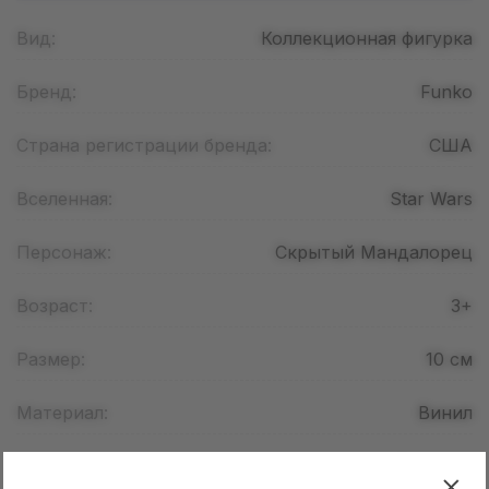
Вид:
Коллекционная фигурка
Бренд:
Funko
Страна регистрации бренда:
США
Вселенная:
Star Wars
Персонаж:
Скрытый Мандалорец
Возраст:
3+
Размер:
10
см
Материал:
Винил
Страна производства:
Китай / Вьетнам