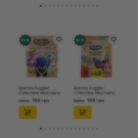
NEW
NEW
Брелок Fuggler:
Брелок Fuggler:
Collectible Keychains:
Collectible Keychains:
Gold Edition: Series 3
Series 2 (Blind Box: 1 з
199 грн
199 грн
Цена
Цена
(Blind Box: 1 з 24),
46), (15475)
(11550)