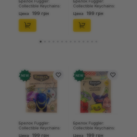
Брелок Fuggler:
Брелок Fuggler:
Collectible Keychains:
Collectible Keychains:
Gold Edition: Series 3
Series 2 (Blind Box: 1 з
199 грн
199 грн
Цена
Цена
(Blind Box: 1 з 24),
46), (15475)
(11550)
NEW
NEW
Брелок Fuggler:
Брелок Fuggler:
Collectible Keychains:
Collectible Keychains:
Gold Edition: Series 3
Series 2 (Blind Box: 1 з
199 грн
199 грн
Цена
Цена