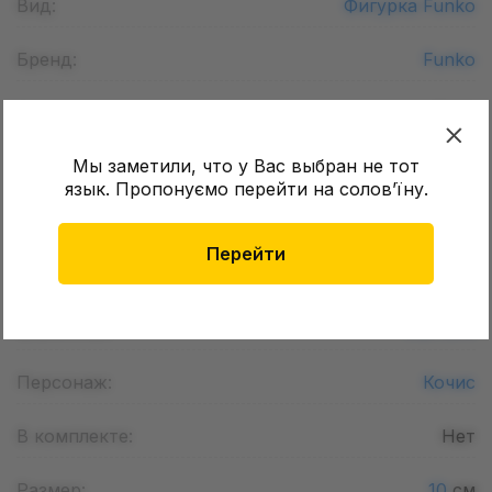
Вид:
Фигурка Funko
Бренд:
Funko
Страна регистрации бренда:
США
Мы заметили, что у Вас выбран не тот
Серия:
POP! Movies
язык. Пропонуємо перейти на соловʼїну.
Особенность:
•••
Перейти
Тематика:
Фильмы
Вселенная:
Warriors
Персонаж:
Кочис
В комплекте:
Нет
Размер:
10
см