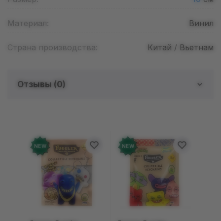
Материал:
Винил
Страна производства:
Китай / Вьетнам
Отзывы (
0
)
Отзывов о товаре еще
нет
Добавьте отзыв и получите 50 грн на свой
NEW
NEW
счет
Оставить отзыв