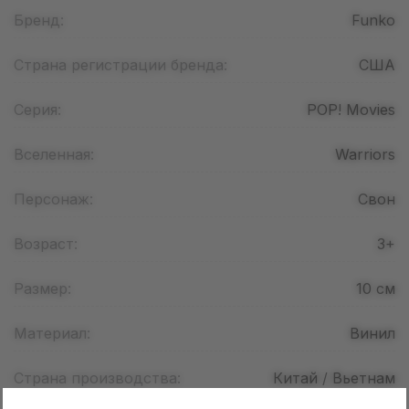
Бренд:
Funko
Страна регистрации бренда:
США
Серия:
POP! Movies
Вселенная:
Warriors
Персонаж:
Свон
Возраст:
3+
Размер:
10
см
Материал:
Винил
Страна производства:
Китай / Вьетнам