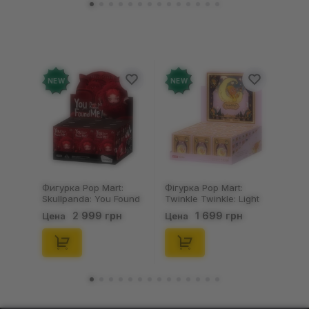
NEW
NEW
Фигурка Pop Mart:
Фігурка Pop Mart:
Skullpanda: You Found
Twinkle Twinkle: Light
Me!: Plush Doll Pendant
Up: Scene Sets Series
2 999 грн
1 699 грн
Цена
Цена
Series (Blind Box: 1 з
(Blind Box: 1 з 10)
10) (Secret Edition),
(Secret Edition),
(29347)
(21372)