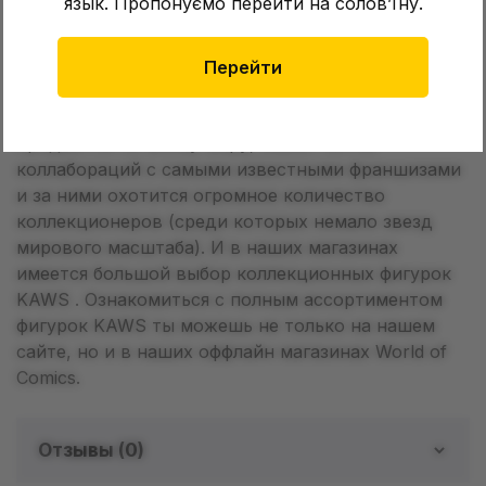
язык. Пропонуємо перейти на соловʼїну.
KAWS начал работать над разработкой дизайна
виниловых фигурок, в сотрудничестве с брендом
My Plastic Heart, используя свой фирменный стиль.
Перейти
Этот шаг стал определяющим в его карьере, ведь
на сегодняшний день эти самые фигурки
продаются по всему миру, имеют сотни
коллабораций с самыми известными франшизами
и за ними охотится огромное количество
коллекционеров (среди которых немало звезд
мирового масштаба). И в наших магазинах
имеется большой выбор коллекционных фигурок
KAWS . Ознакомиться с полным ассортиментом
фигурок KAWS ты можешь не только на нашем
сайте, но и в наших оффлайн магазинах World of
Comics.
Отзывы (
0
)