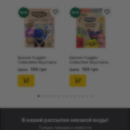
NEW
NEW
Брелок Fuggler:
Брелок Fuggler:
Collectible Keychains:
Collectible Keychains:
Gold Edition: Series 3
Series 2 (Blind Box: 1 з
199 грн
199 грн
Цена
Цена
(Blind Box: 1 з 24),
46), (15475)
(11550)
В нашей рассылке никакой воды!
Только плюшки и новости