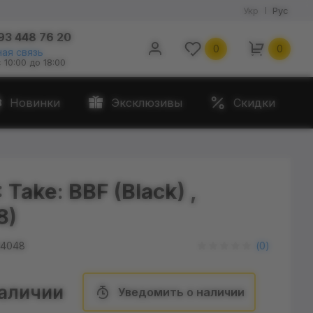
Укр
Рус
93 448 76 20
0
0
ая связь
с 10:00 до 18:00
Новинки
Эксклюзивы
Скидки
Take: BBF (Black) ,
8)
4048
(
0
)
наличии
Уведомить о наличии