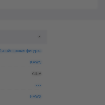
Дизайнерская фигурка
KAWS
США
•••
KAWS