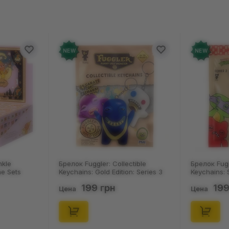
NEW
NEW
nkle
Брелок Fuggler: Collectible
Брелок Fugg
ne Sets
Keychains: Gold Edition: Series 3
Keychains: S
0) (Secret
(Blind Box: 1 з 24), (11550)
46), (15475)
199 грн
199
Цена
Цена