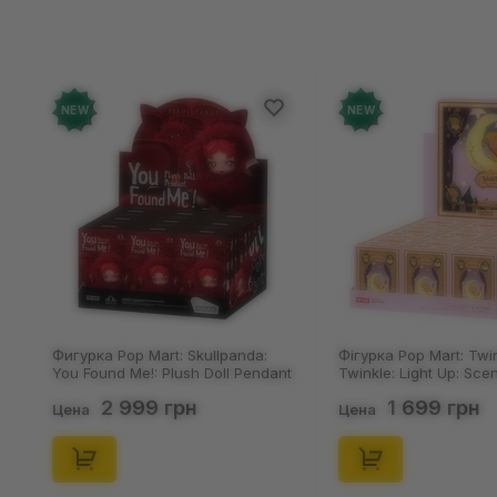
NEW
NEW
Фигурка Pop Mart: Skullpanda:
Фігурка Pop Mart: Twi
You Found Me!: Plush Doll Pendant
Twinkle: Light Up: Sce
Series (Blind Box: 1 з 10) (Secret
Series (Blind Box: 1 з 1
2 999 грн
1 699 грн
Edition), (29347)
Edition), (21372)
Цена
Цена