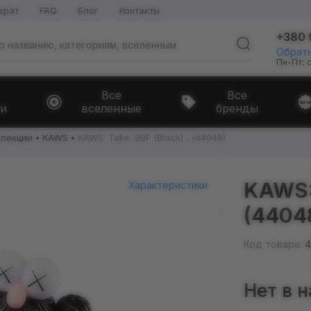
врат
FAQ
Блог
Контакты
+380 
Обратн
Пн-Пт: 
Все
Все
и
вселенные
бренды
ллекции
KAWS
KAWS: Take: BBF (Black) , (44048)
KAWS: 
Характеристики
(4404
Код товара:
4
Нет в 