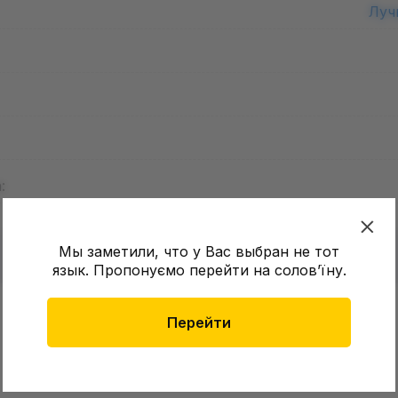
Луч
:
Мы заметили, что у Вас выбран не тот
язык. Пропонуємо перейти на соловʼїну.
в о товаре еще нет
Перейти
Оставит
зыв и получите 50 грн на свой счет