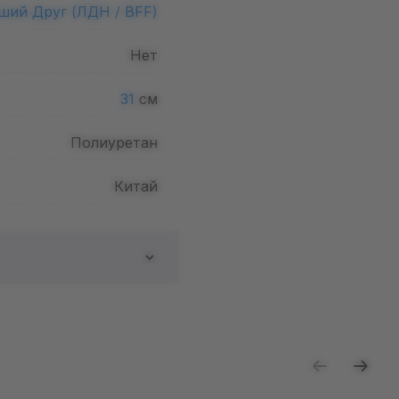
ший Друг (ЛДН / BFF)
Нет
31
см
Полиуретан
Китай
ь отзыв