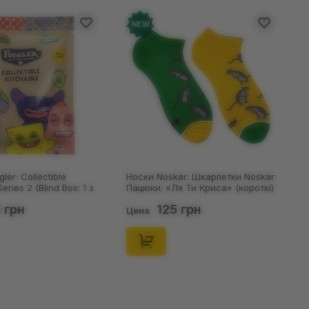
NEW
kar: Шкарпетки Noskar:
Шкарпетки Noskar: Шкарпетки
Ля Ти Криса» (короткі)
Noskar: Пацюки: «Ля Ти Криса»
, (91679)
(короткі) (р. 36-40), (91678)
5 грн
125 грн
Цена