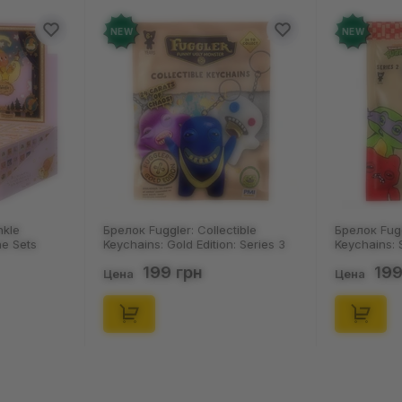
NEW
NEW
ectible
Брелок Fuggler: Collectible
Носки Nos
on: Series 3
Keychains: Series 2 (Blind Box: 1 з
Пацюки: «
1550)
46), (15475)
(р. 41-46)
199 грн
12
Цена
Цена