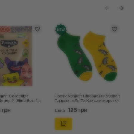
NEW
ler: Collectible
Носки Noskar: Шкарпетки Noskar:
eries 2 (Blind Box: 1 з
Пацюки: «Ля Ти Криса» (короткі)
(р. 41-46), (91679)
 грн
125 грн
Цена