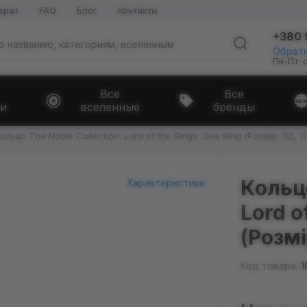
врат
FAQ
Блог
Контакты
+380 
Обратн
Пн-Пт: 
Все
Все
и
вселенные
бренды
ольцо The Noble Collection: Lord of the Rings: One Ring (Розмір: 10), (
Кольцо
Характеристики
Lord o
(Розмі
Код товара:
1