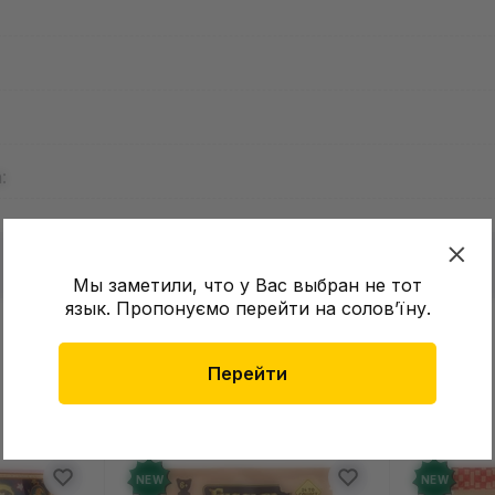
:
Мы заметили, что у Вас выбран не тот
язык. Пропонуємо перейти на соловʼїну.
в о товаре еще нет
Оставит
Перейти
зыв и получите 50 грн на свой счет
NEW
NE