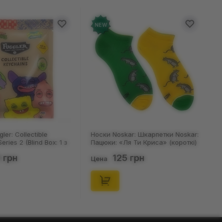
NEW
ler: Collectible
Носки Noskar: Шкарпетки Noskar:
eries 2 (Blind Box: 1 з
Пацюки: «Ля Ти Криса» (короткі)
(р. 41-46), (91679)
 грн
125 грн
Цена