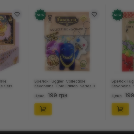
NEW
NEW
nkle
Брелок Fuggler: Collectible
Брелок Fugg
ne Sets
Keychains: Gold Edition: Series 3
Keychains: S
0) (Secret
(Blind Box: 1 з 24), (11550)
46), (15475)
199 грн
199
Цена
Цена