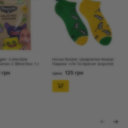
и Noskar: Шкарпетки Noskar:
Шкарпетки Noskar: Шкарпетки
ки: «Ля Ти Криса» (короткі)
Noskar: Пацюки: «Ля Ти Криса»
1-46), (91679)
(короткі) (р. 36-40), (91678)
125 грн
125 грн
а
Цена