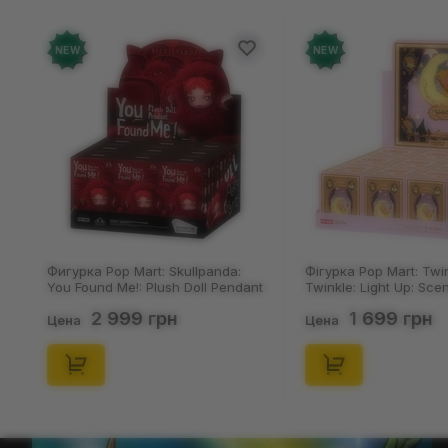
NEW
NEW
Фигурка Pop Mart: Skullpanda:
Фігурка Pop Mart: Twi
You Found Me!: Plush Doll Pendant
Twinkle: Light Up: Sce
Series (Blind Box: 1 з 10) (Secret
Series (Blind Box: 1 з 1
2 999 грн
1 699 грн
Edition), (29347)
Edition), (21372)
Цена
Цена