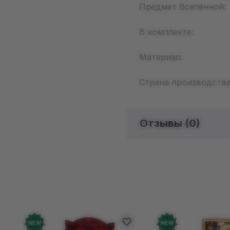
Предмет Вселенной:
В комплекте:
Материал:
Страна производства
Отзывы (
0
)
Отзыво
Добавьте от
NEW
NEW