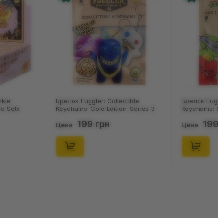
 Collectible
Брелок Fuggler: Collectible
Носк
Edition: Series 3
Keychains: Series 2 (Blind Box: 1 з
Пацю
4), (11550)
46), (15475)
(р. 4
рн
199 грн
Цена
Цен