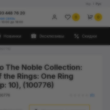
Укр
Рус
93 448 76 20
0
0
ая связь
с 10:00 до 18:00
Новинки
Эксклюзивы
Скидки
100776)
 The Noble Collection:
f the Rings: One Ring
р: 10), (100776)
00776
(
0
)