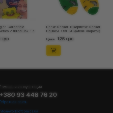
ler: Collectible
Носки Noskar: Шкарпетки Noskar:
eries 2 (Blind Box: 1 з
Пацюки: «Ля Ти Криса» (короткі)
(р. 41-46), (91679)
 грн
125 грн
Цена
Помощь и консультация
+380 93 448 76 20
Обратная связь
info@worldofcomics.ua