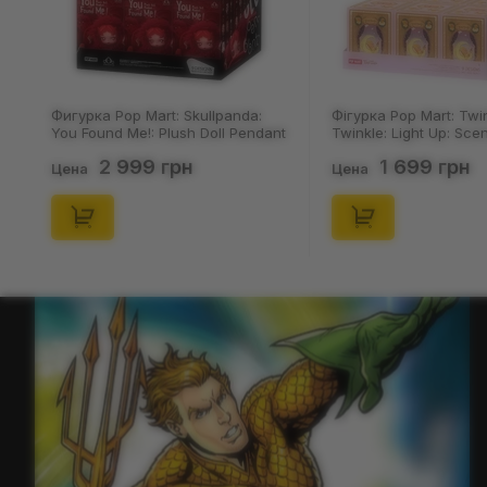
Фигурка Pop Mart: Skullpanda:
Фігурка Pop Mart: Twi
You Found Me!: Plush Doll Pendant
Twinkle: Light Up: Sce
Series (Blind Box: 1 з 10) (Secret
Series (Blind Box: 1 з 1
2 999 грн
1 699 грн
Edition), (29347)
Edition), (21372)
Цена
Цена