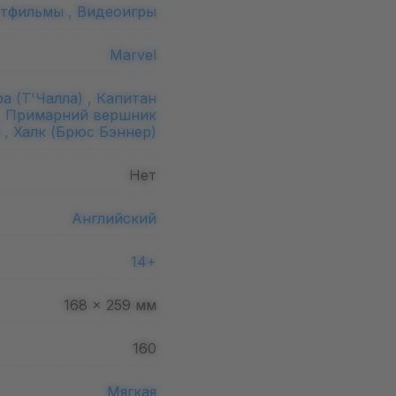
тфильмы ,
Видеоигры
Marvel
а (Т'Чалла) ,
Капитан
,
Примарний вершник
 ,
Халк (Брюс Бэннер)
Нет
Английский
14+
168 x 259
мм
160
Мягкая