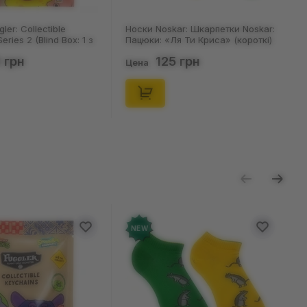
skar: Шкарпетки Noskar:
Шкарпетки Noskar: Шкарпетки
«Ля Ти Криса» (короткі)
Noskar: Пацюки: «Ля Ти Криса»
, (91679)
(короткі) (р. 36-40), (91678)
25 грн
125 грн
Цена
NEW