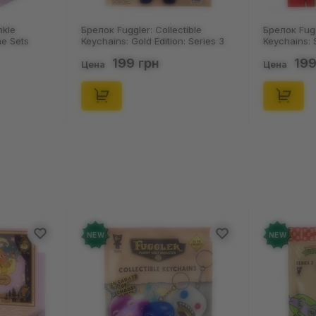
ectible
Брелок Fuggler: Collectible
Носки No
on: Series 3
Keychains: Series 2 (Blind Box: 1 з
Пацюки: 
11550)
46), (15475)
(р. 41-46)
199 грн
1
Цена
Цена
NEW
NEW