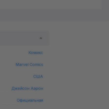
Комикс
Marvel Comics
США
Джейсон Аарон
Официальная