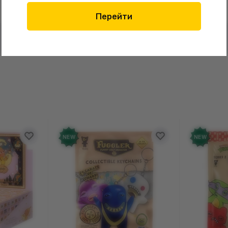
Перейти
в о товаре еще нет
Оставит
зыв и получите 50 грн на свой счет
NEW
NEW