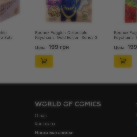
nkle
Брелок Fuggler: Collectible
Брелок Fugg
ne Sets
Keychains: Gold Edition: Series 3
Keychains: S
0) (Secret
(Blind Box: 1 з 24), (11550)
46), (15475)
199 грн
199
Цена
Цена
О нас
Контакты
Наши магазины: