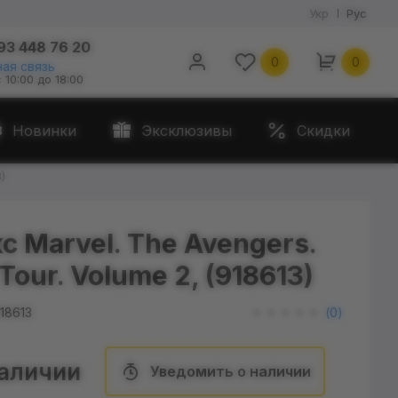
Укр
Рус
93 448 76 20
0
0
ая связь
с 10:00 до 18:00
Новинки
Эксклюзивы
Скидки
)
с Marvel. The Avengers.
Tour. Volume 2, (918613)
18613
(
0
)
наличии
Уведомить о наличии