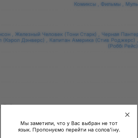
Комиксы ,
Фильмы ,
Муль
нсон ,
Железный Человек (Тони Старк) ,
Черная Пантер
 (Кэрол Дэнверс) ,
Капитан Америка (Стив Роджерс) 
(Роббі Рейс)
 Дл.):
Мы заметили, что у Вас выбран не тот
язык. Пропонуємо перейти на соловʼїну.