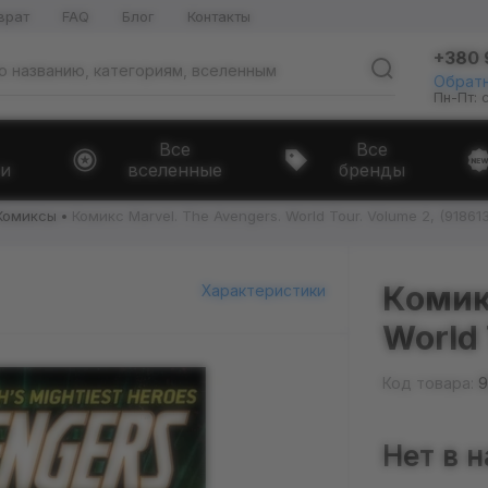
врат
FAQ
Блог
Контакты
+380 
Обратн
Пн-Пт: 
Все
Все
и
вселенные
бренды
Комиксы
Комикс Marvel. The Avengers. World Tour. Volume 2, (918613
Комик
Характеристики
World 
Код товара:
9
Нет в 