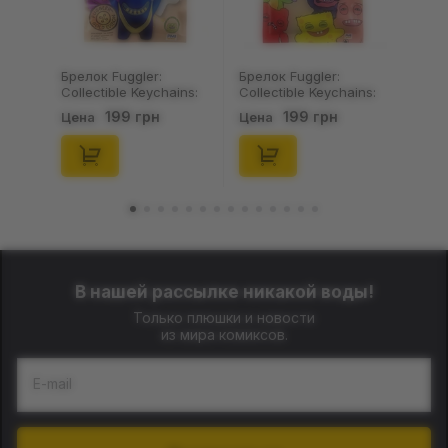
Брелок Fuggler:
Брелок Fuggler:
Collectible Keychains:
Collectible Keychains:
Gold Edition: Series 3
Series 2 (Blind Box: 1 з
199 грн
199 грн
Цена
Цена
(Blind Box: 1 з 24),
46), (15475)
(11550)
В нашей рассылке никакой воды!
Только плюшки и новости
из мира комиксов.
E-mail