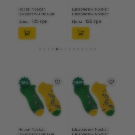
Носки Noskar:
Шкарпетки Noskar:
Шкарпетки Noskar:
Шкарпетки Noskar:
Пацюки: «Ля Ти
Пацюки: «Ля Ти
125 грн
125 грн
Цена
Цена
Криса» (короткі) (р.
Криса» (короткі) (р.
41-46), (91679)
36-40), (91678)
NEW
NEW
Носки Noskar:
Шкарпетки Noskar:
Шкарпетки Noskar:
Шкарпетки Noskar: