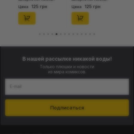
Пацюки: «Ля Ти
Пацюки: «Ля Ти
125 грн
125 грн
Цена
Цена
Криса» (короткі) (р.
Криса» (короткі) (р.
41-46), (91679)
36-40), (91678)
В нашей рассылке никакой воды!
Только плюшки и новости
из мира комиксов.
E-mail
Подписаться