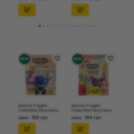
(Blind Box: 1 з 24),
46), (15475)
(11550)
NEW
NEW
Брелок Fuggler:
Брелок Fuggler:
Collectible Keychains:
Collectible Keychains:
Gold Edition: Series 3
Series 2 (Blind Box: 1 з
199 грн
199 грн
Цена
Цена
(Blind Box: 1 з 24),
46), (15475)
(11550)