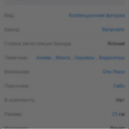
Вид:
Коллекционная фигурка
Бренд:
Banpresto
Страна регистрации бренда:
Япония
Тематика:
Аниме ,
Манга ,
Сериалы ,
Видеоигры
Вселенная:
One Piece
Персонаж:
Сабо
В комплекте:
Нет
Размер:
23
см
Материал:
Винил