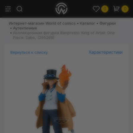
0
0
Интернет-магазин World of comics
Каталог
Фигурки
Аутентичные
Коллекционная фигурка Banpresto: King of Artist: One
Piece: Sabo, (295269)
Характеристики
Вернуться к списку