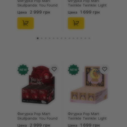
Фигурка Pop Mart:
Фігурка Pop Mart:
Skullpanda: You Found
Twinkle Twinkle: Light
Me!: Plush Doll Pendant
Up: Scene Sets Series
2 999 грн
1 699 грн
Цена
Цена
Series (Blind Box: 1 з
(Blind Box: 1 з 10)
10) (Secret Edition),
(Secret Edition),
(29347)
(21372)
NEW
NEW
Фигурка Pop Mart:
Фігурка Pop Mart:
Skullpanda: You Found
Twinkle Twinkle: Light
Me!: Plush Doll Pendant
Up: Scene Sets Series
2 999 грн
1 699 грн
Цена
Цена