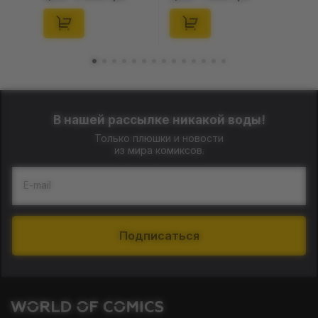
Series (Blind Box: 1 з
(Blind Box: 1 з 10)
10) (Secret Edition),
(Secret Edition),
(29347)
(21372)
В нашей рассылке никакой воды!
Только плюшки и новости
из мира комиксов.
E-mail
Подписаться