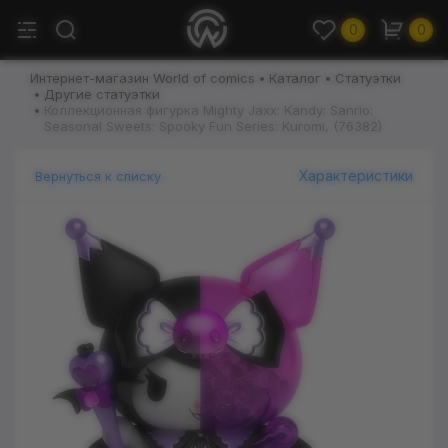
0
0
Интернет-магазин World of comics
Каталог
Статуэтки
Другие статуэтки
Коллекционная фигурка Mighty Jaxx: Kandy: Sanrio:
Seasonal Sweets: Spooky Fun Series: Kuromi, (76382)
Характеристики
Вернуться к списку