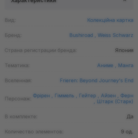
Характеристики
Вид:
Колекційна картка
Бренд:
Bushiroad ,
Weiss Schwarz
Страна регистрации бренда:
Япония
Тематика:
Аниме ,
Манга
Вселенная:
Frieren: Beyond Journey's End
Фрірен ,
Гіммель ,
Гейтер ,
Айзен ,
Ферн
Персонаж:
,
Штарк (Старк)
В комплекте:
Да
Количество элементов:
9
од.