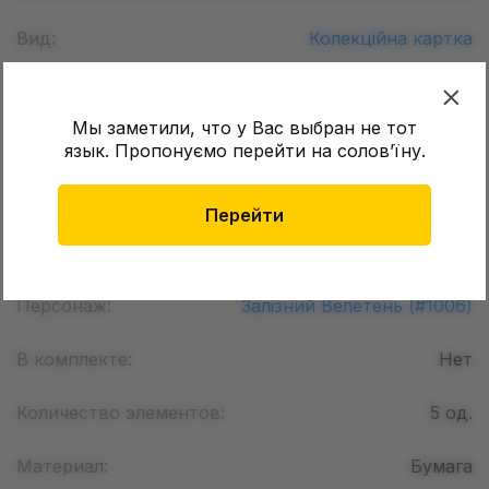
Вид:
Колекційна картка
Бренд:
Pokemon TCG
Мы заметили, что у Вас выбран не тот
Страна регистрации бренда:
Япония
язык. Пропонуємо перейти на соловʼїну.
Тематика:
Видеоигры ,
Аниме ,
Манга
Перейти
Вселенная:
Pokemon
Персонаж:
Залізний Велетень (#1006)
В комплекте:
Нет
Количество элементов:
5
од.
Материал:
Бумага