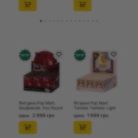
(29347)
(21372)
NEW
NEW
Фигурка Pop Mart:
Фігурка Pop Mart:
Skullpanda: You Found
Twinkle Twinkle: Light
Me!: Plush Doll Pendant
Up: Scene Sets Series
2 999 грн
1 699 грн
Цена
Цена
Series (Blind Box: 1 з
(Blind Box: 1 з 10)
10) (Secret Edition),
(Secret Edition),
(29347)
(21372)