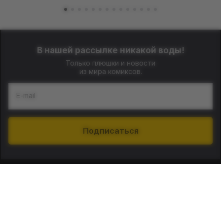
В нашей рассылке никакой воды!
Только плюшки и новости
из мира комиксов.
E-mail
Подписаться
О нас
Контакты