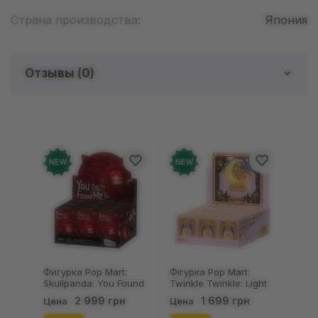
Страна производства:
Япония
Отзывы (
0
)
Отзывов о товаре еще
нет
Добавьте отзыв и получите 50 грн на свой
NEW
NEW
счет
Оставить отзыв
Фигурка Pop Mart:
Фігурка Pop Mart:
Skullpanda: You Found
Twinkle Twinkle: Light
Me!: Plush Doll Pendant
Up: Scene Sets Series
2 999 грн
1 699 грн
Цена
Цена
Series (Blind Box: 1 з
(Blind Box: 1 з 10)
10) (Secret Edition),
(Secret Edition),