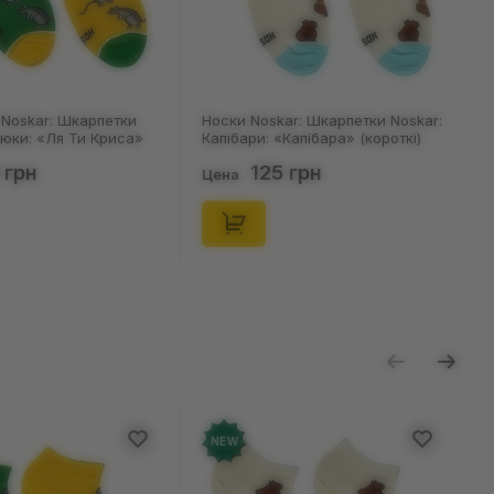
Noskar: Шкарпетки
Носки Noskar: Шкарпетки Noskar:
цюки: «Ля Ти Криса»
Капібари: «Капібара» (короткі)
. 36-40), (91678)
(р. 41-46), (91677)
 грн
125 грн
Цена
NEW