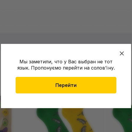
в о товаре еще нет
Мы заметили, что у Вас выбран не тот
Оставит
язык. Пропонуємо перейти на соловʼїну.
зыв и получите 50 грн на свой счет
Перейти
NEW
NEW