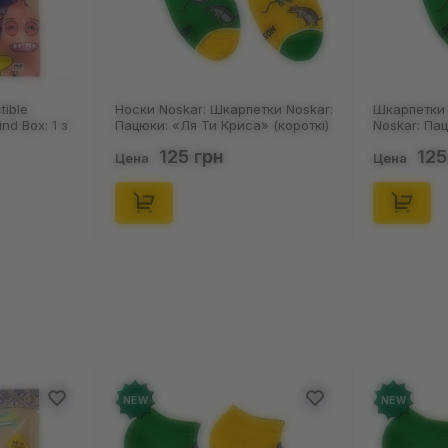
tible
Носки Noskar: Шкарпетки Noskar:
Шкарпетки 
ind Box: 1 з
Пацюки: «Ля Ти Криса» (короткі)
Noskar: Па
(р. 41-46), (91679)
(короткі) (р
125 грн
125
Цена
Цена
NEW
NEW