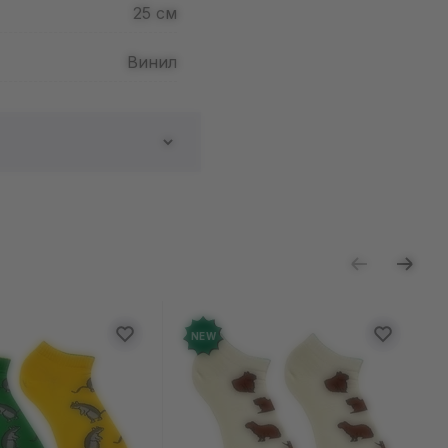
25
см
Винил
ь отзыв
NEW