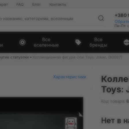
врат
FAQ
Блог
Контакты
+380 
Обратн
Пн-Пт: 
Все
Все
и
вселенные
бренды
угие статуэтки
Коллекционная фигура One Toys: Joker, (80007)
Колле
Характеристики
Toys: 
Код товара:
8
Нет в 