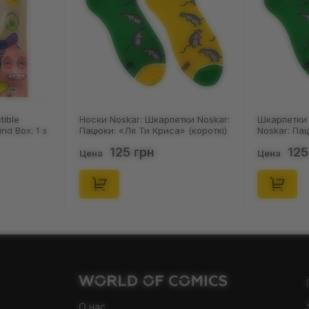
tible
Носки Noskar: Шкарпетки Noskar:
Шкарпетки 
ind Box: 1 з
Пацюки: «Ля Ти Криса» (короткі)
Noskar: Па
(р. 41-46), (91679)
(короткі) (р
125 грн
125
Цена
Цена
О нас