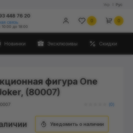
Укр
Рус
93 448 76 20
0
0
ая связь
с 10:00 до 18:00
Новинки
Эксклюзивы
Скидки
кционная фигура One
Joker, (80007)
0007
(
0
)
наличии
Уведомить о наличии