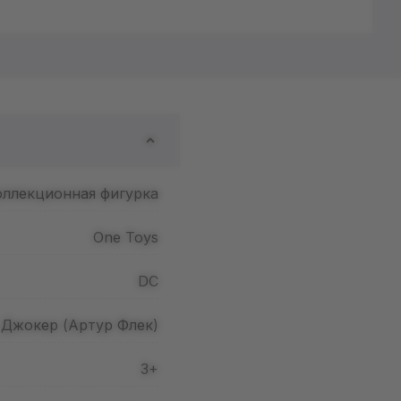
оллекционная фигурка
One Toys
DC
Джокер (Артур Флек)
3+