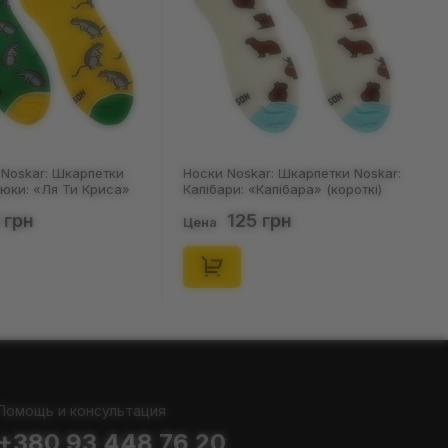
Noskar: Шкарпетки
Носки Noskar: Шкарпетки Noskar:
цюки: «Ля Ти Криса»
Капібари: «Капібара» (короткі)
. 36-40), (91678)
(р. 41-46), (91677)
 грн
125 грн
Цена
Помощь и консультация
+380 93 448 76 20