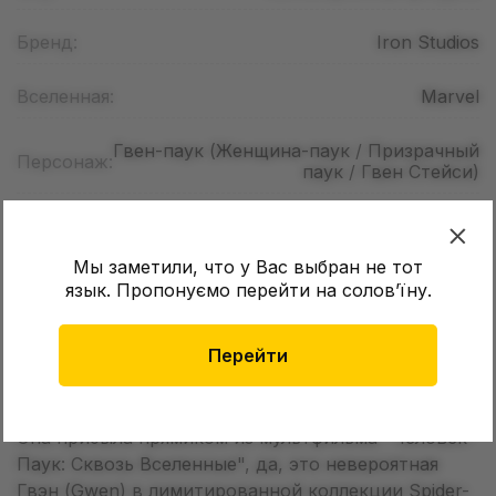
Бренд:
Iron Studios
Вселенная:
Marvel
Гвен-паук (Женщина-паук / Призрачный
Персонаж:
паук / Гвен Стейси)
Возраст:
3+
Мы заметили, что у Вас выбран не тот
Размер:
17
см
язык. Пропонуємо перейти на соловʼїну.
Перейти
Описание
Она прибыла прямиком из мультфильма "Человек-
Паук: Сквозь Вселенные", да, это невероятная
Гвэн (Gwen) в лимитированной коллекции Spider-