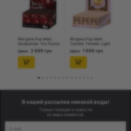
Фигурка Pop Mart:
Фігурка Pop Mart:
Skullpanda: You Found
Twinkle Twinkle: Light
Me!: Plush Doll Pendant
Up: Scene Sets Series
2 999 грн
1 699 грн
Цена
Цена
Series (Blind Box: 1 з
(Blind Box: 1 з 10)
10) (Secret Edition),
(Secret Edition),
(29347)
(21372)
В нашей рассылке никакой воды!
Только плюшки и новости
из мира комиксов.
E-mail