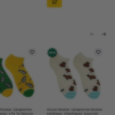
NEW
Noskar: Шкарпетки
Носки Noskar: Шкарпетки Noskar:
цюки: «Ля Ти Криса»
Капібари: «Капібара» (короткі)