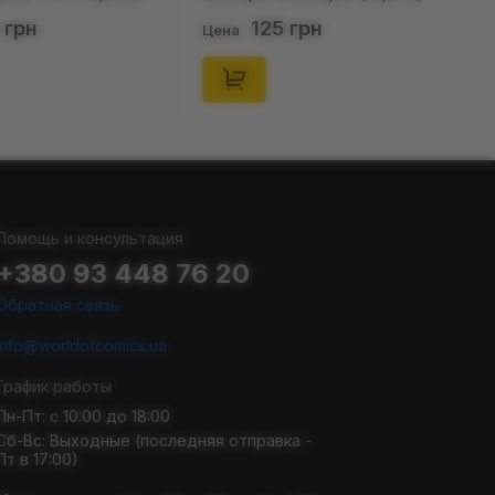
. 36-40), (91678)
(р. 41-46), (91677)
 грн
125 грн
Цена
Помощь и консультация
+380 93 448 76 20
Обратная связь
info@worldofcomics.ua
График работы
Пн-Пт: с 10:00 до 18:00
Сб-Вс: Выходные (последняя отправка -
Пт в 17:00)