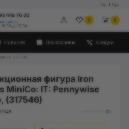
Укр
Рус
93 448 76 20
0
0
ая связь
с 10:00 до 18:00
Новинки
Эксклюзивы
Скидки
Deluxe, (317546)
кционная фигура Iron
s MiniCo: IT: Pennywise
, (317546)
17546
(
0
)