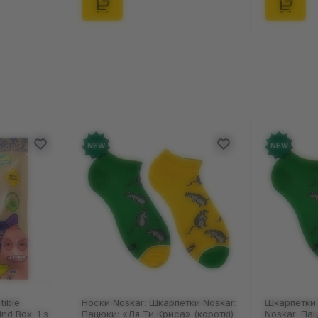
NEW
NEW
tible
Носки Noskar: Шкарпетки Noskar:
Шкарпетки 
ind Box: 1 з
Пацюки: «Ля Ти Криса» (короткі)
Noskar: Па