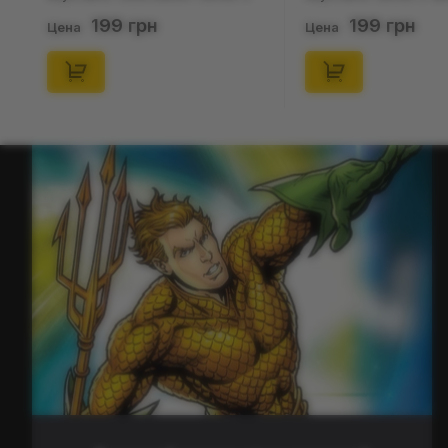
(Blind Box: 1 з 24), (11550)
46), (15475)
199 грн
199 грн
Цена
Цена