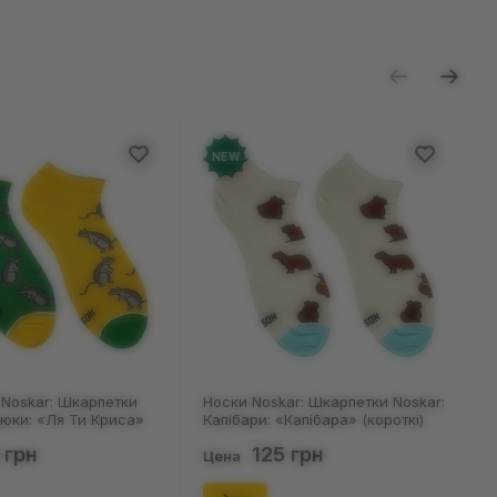
ь отзыв
NEW
NEW
Носки Noskar: Шкарпетки Noskar:
Носки Noskar: Шкарпетки No
Капібари: «Капібара» (короткі)
Капібари: «Капібара» (корот
(р. 41-46), (91677)
(р. 36-40), (91676)
125 грн
125 грн
Цена
Цена