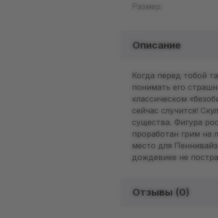
Размер:
Описание
Когда перед тобой та
понимать его страшн
классическом «безоб
сейчас случится! Ск
существа. Фигура рос
проработан грим на 
место для Пеннивайз
дождевике не постра
Отзывы (
0
)