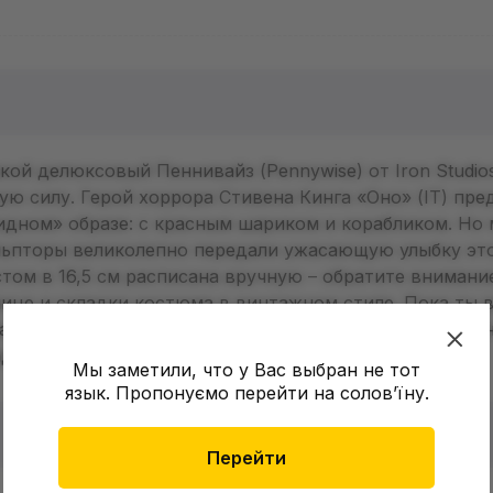
кой делюксовый Пеннивайз (Pennywise) от Iron Studio
ую силу. Герой хоррора Стивена Кинга «Оно» (IT) пре
идном» образе: с красным шариком и корабликом. Но 
ульпторы великолепно передали ужасающую улыбку эт
том в 16,5 см расписана вручную – обратите внимани
лице и складки костюма в винтажном стиле. Пока ты
а, команда World of Comics позаботится чтобы ни оди
дал при доставке!
Мы заметили, что у Вас выбран не тот
язык. Пропонуємо перейти на соловʼїну.
Перейти