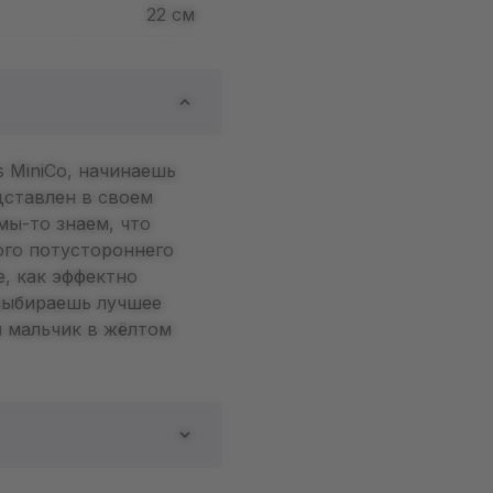
22
см
s MiniCo, начинаешь
дставлен в своем
мы-то знаем, что
ого потустороннего
е, как эффектно
 выбираешь лучшее
н мальчик в жёлтом