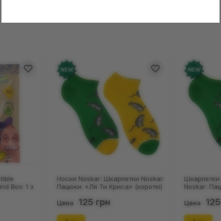
в о товаре еще нет
Оставит
зыв и получите 50 грн на свой счет
NEW
skar: Шкарпетки Noskar:
Шкарпетки Noskar: Шкарпетки
«Ля Ти Криса» (короткі)
Noskar: Пацюки: «Ля Ти Криса»
, (91679)
(короткі) (р. 36-40), (91678)
25 грн
125 грн
Цена