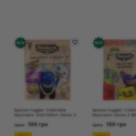
Отзыво
Добавьте от
NEW
NEW
Брелок Fuggler: Collectible
Носки No
Keychains: Series 2 (Blind Box: 1 з
Пацюки: 
46), (15475)
(р. 41-46)
199 грн
1
Цена
Цена