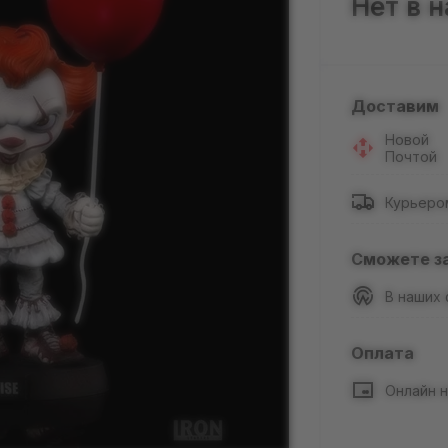
Нет в 
Доставим
Новой
Почтой
Курьеро
Сможете з
В наших
Оплата
Онлайн н