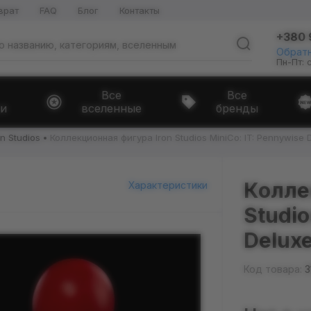
врат
FAQ
Блог
Контакты
+380 
Обратн
Пн-Пт: 
Все
Все
и
вселенные
бренды
on Studios
Коллекционная фигура Iron Studios MiniCo: IT: Pennywise 
Колле
Характеристики
Studio
Deluxe
Код товара:
3