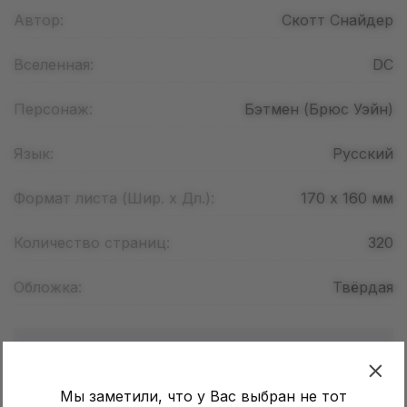
Автор:
Скотт Снайдер
Вселенная:
DC
Персонаж:
Бэтмен (Брюс Уэйн)
Язык:
Русский
Формат листа (Шир. х Дл.):
170 х 160
мм
Количество страниц:
320
Обложка:
Твёрдая
Отзывы (
0
)
Мы заметили, что у Вас выбран не тот