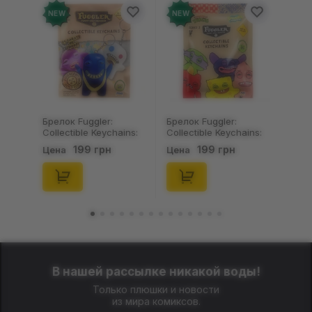
NEW
NEW
Брелок Fuggler:
Брелок Fuggler:
Collectible Keychains:
Collectible Keychains:
Gold Edition: Series 3
Series 2 (Blind Box: 1 з
199 грн
199 грн
Цена
Цена
(Blind Box: 1 з 24),
46), (15475)
(11550)
В нашей рассылке никакой воды!
Только плюшки и новости
из мира комиксов.