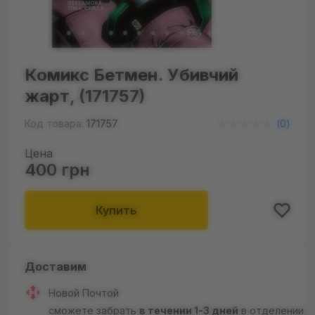
Комикс Бетмен. Убивчий
жарт, (171757)
Код товара:
171757
(
0
)
Цена
400 грн
Купить
Доставим
Новой Почтой
сможете забрать
в течении 1-3 дней
в отделении