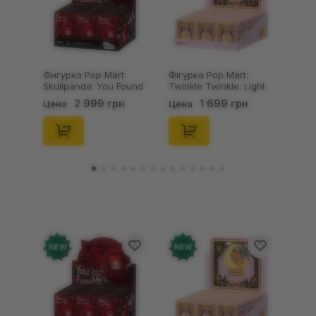
Оставить отзыв
Фигурка Pop Mart:
Фігурка Pop Mart:
Skullpanda: You Found
Twinkle Twinkle: Light
Me!: Plush Doll Pendant
Up: Scene Sets Series
2 999 грн
1 699 грн
Цена
Цена
Series (Blind Box: 1 з
(Blind Box: 1 з 10)
10) (Secret Edition),
(Secret Edition),
(29347)
(21372)
NEW
NEW