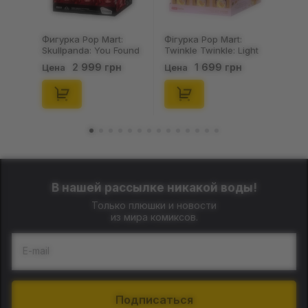
Фигурка Pop Mart:
Фігурка Pop Mart:
Skullpanda: You Found
Twinkle Twinkle: Light
Me!: Plush Doll Pendant
Up: Scene Sets Series
2 999 грн
1 699 грн
Цена
Цена
Series (Blind Box: 1 з
(Blind Box: 1 з 10)
10) (Secret Edition),
(Secret Edition),
(29347)
(21372)
В нашей рассылке никакой воды!
Только плюшки и новости
из мира комиксов.
E-mail
Подписаться