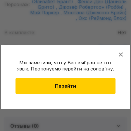
(Элизабет Брант) ,
Фенси Ден (Даниэль
Персонаж:
Брито) ,
Джозеф Робертсон (Робби) ,
Мэй Паркер ,
Монтана (Джексон Брайс)
,
Окс (Реймонд Блох)
В комплекте:
Нет
Язык:
Украинский
Возраст:
13+
Мы заметили, что у Вас выбран не тот
язык. Пропонуємо перейти на соловʼїну.
Формат листа (Шир. х Дл.):
165 х 250
мм
Перейти
Количество страниц:
72
Обложка:
Мягкая ,
Альтернативная
Отзывы (
0
)