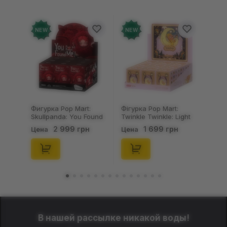
NEW
NEW
Фигурка Pop Mart:
Фігурка Pop Mart:
Skullpanda: You Found
Twinkle Twinkle: Light
Me!: Plush Doll Pendant
Up: Scene Sets Series
2 999 грн
1 699 грн
Цена
Цена
Series (Blind Box: 1 з
(Blind Box: 1 з 10)
10) (Secret Edition),
(Secret Edition),
(29347)
(21372)
В нашей рассылке никакой воды!