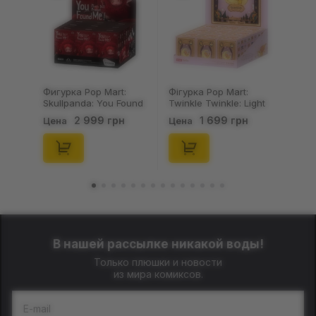
Фигурка Pop Mart:
Фігурка Pop Mart:
Skullpanda: You Found
Twinkle Twinkle: Light
Me!: Plush Doll Pendant
Up: Scene Sets Series
2 999 грн
1 699 грн
Цена
Цена
Series (Blind Box: 1 з
(Blind Box: 1 з 10)
10) (Secret Edition),
(Secret Edition),
(29347)
(21372)
В нашей рассылке никакой воды!
Только плюшки и новости
из мира комиксов.
E-mail