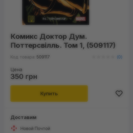
Комикс Доктор Дум.
Поттерсвілль. Том 1, (509117)
Код товара:
509117
(
0
)
Цена
350 грн
Купить
Доставим
Новой Почтой