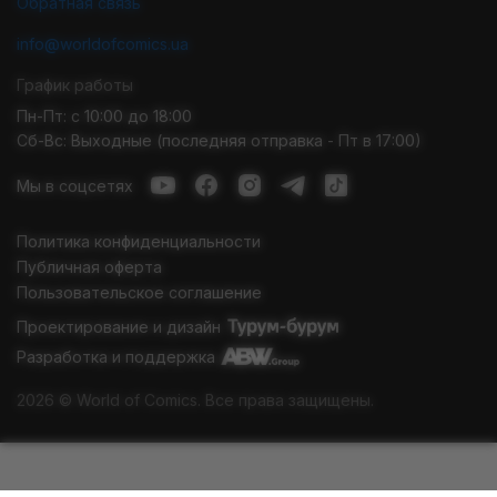
Обратная связь
info@worldofcomics.ua
График работы
Пн-Пт: с 10:00 до 18:00
Сб-Вс: Выходные (последняя отправка - Пт в 17:00)
Мы в соцсетях
Политика конфиденциальности
Публичная оферта
Пользовательское соглашение
Проектирование и дизайн
Разработка и поддержка
2026 © World of Comics. Все права защищены.