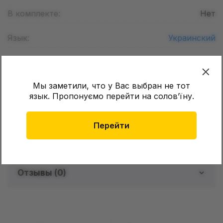
В комплекте:
Нет
Язык:
Украинский
Возраст:
12+
Мы заметили, что у Вас выбран не тот
Формат листа (Шир. х Дл.):
170 х 260
мм
язык. Пропонуємо перейти на соловʼїну.
Количество страниц:
136
Перейти
Обложка:
Мягкая
Отзывы (
0
)
Отзывов о товаре еще
нет