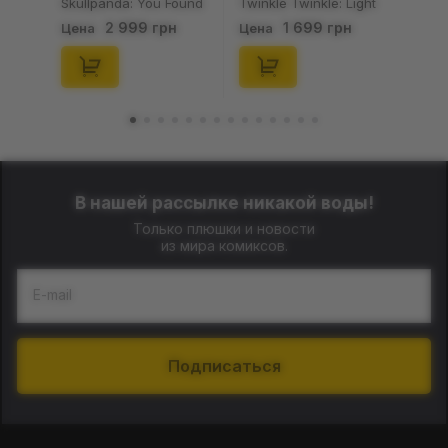
Skullpanda: You Found
Twinkle Twinkle: Light
Me!: Plush Doll Pendant
Up: Scene Sets Series
2 999 грн
1 699 грн
Цена
Цена
Series (Blind Box: 1 з
(Blind Box: 1 з 10)
10) (Secret Edition),
(Secret Edition),
(29347)
(21372)
В нашей рассылке никакой воды!
Только плюшки и новости
из мира комиксов.
E-mail
Подписаться