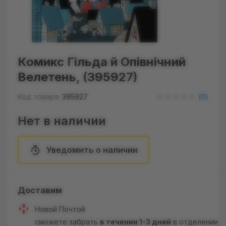
Комикс Гільда й Опівнічний
Велетень, (395927)
Код товара:
395927
(
0
)
Нет в наличии
Уведомить о наличии
Доставим
Новой Почтой
сможете забрать
в течении 1-3 дней
в отделении