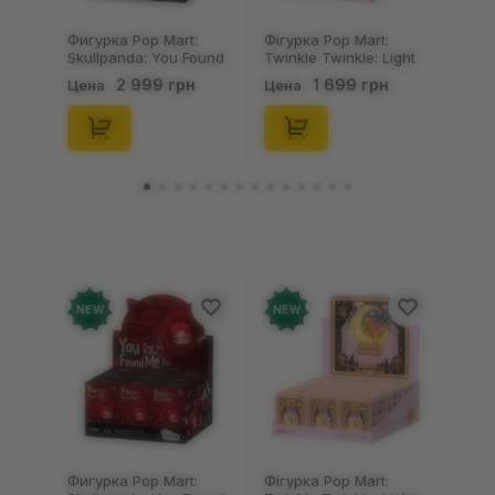
Фигурка Pop Mart:
Фігурка Pop Mart:
Skullpanda: You Found
Twinkle Twinkle: Light
Me!: Plush Doll Pendant
Up: Scene Sets Series
2 999 грн
1 699 грн
Цена
Цена
Series (Blind Box: 1 з
(Blind Box: 1 з 10)
10) (Secret Edition),
(Secret Edition),
(29347)
(21372)
NEW
NEW
Фигурка Pop Mart:
Фігурка Pop Mart: