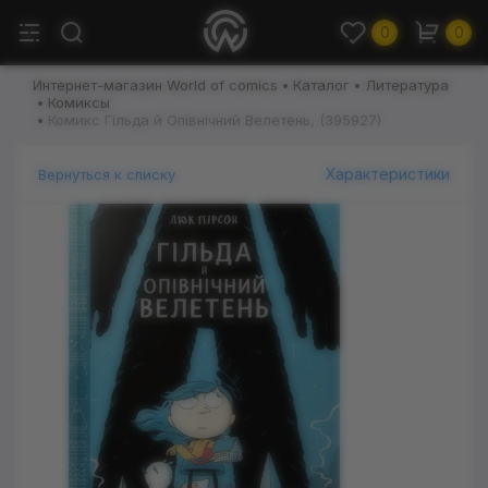
0
0
Интернет-магазин World of comics
Каталог
Литература
Комиксы
Комикс Гільда й Опівнічний Велетень, (395927)
Характеристики
Вернуться к списку