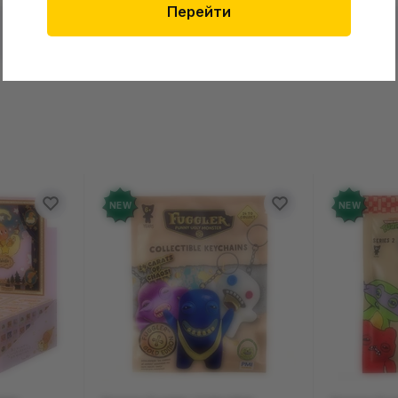
Перейти
в о товаре еще нет
Оставит
зыв и получите 50 грн на свой счет
NEW
NEW