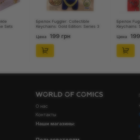
ler: Collectible
Брелок Fuggler: Collectible
Gold Edition: Series 3
Keychains: Series 2 (Blind Box: 1 з
1 з 24), (11550)
46), (15475)
9 грн
199 грн
Цена
О нас
Контакты
Наши магазины: