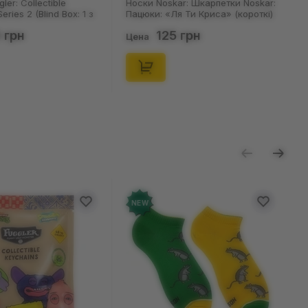
kar: Шкарпетки Noskar:
Шкарпетки Noskar: Шкарпетки
Ля Ти Криса» (короткі)
Noskar: Пацюки: «Ля Ти Криса»
, (91679)
(короткі) (р. 36-40), (91678)
5 грн
125 грн
Цена
NEW
NEW