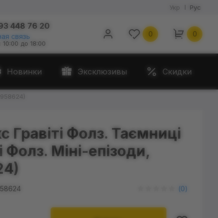
Укр
Рус
93 448 76 20
0
0
ая связь
с 10:00 до 18:00
Новинки
Эксклюзивы
Скидки
(958624)
с Гравіті Фолз. Таємниці
і Фолз. Міні-епізоди,
24)
58624
(
0
)