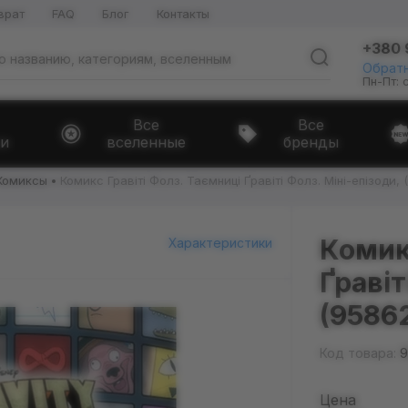
врат
FAQ
Блог
Контакты
+380 
Обратн
Пн-Пт: 
Все
Все
и
вселенные
бренды
Комиксы
Комикс Гравіті Фолз. Таємниці Ґравіті Фолз. Міні-епізоди, 
Комик
Характеристики
Ґравіт
(9586
Код товара:
9
Цена