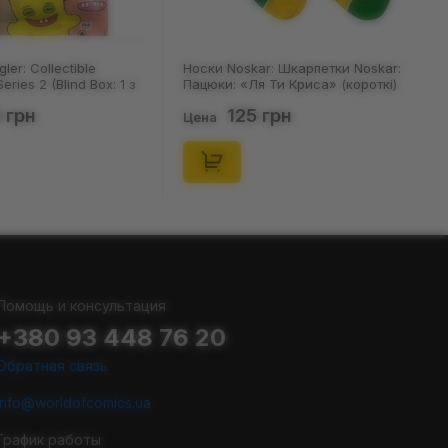
Носки Noskar: Шкарпетки Noskar:
Шкарпетки Noskar: Шкарпетк
Пацюки: «Ля Ти Криса» (короткі)
Noskar: Пацюки: «Ля Ти Крис
(р. 41-46), (91679)
(короткі) (р. 36-40), (91678)
125 грн
125 грн
Цена
Цена
Помощь и консультация
+380 93 448 76 20
Обратная связь
info@worldofcomics.ua
График работы