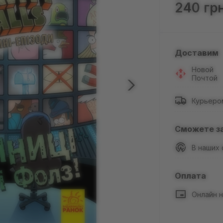
240 гр
Доставим
Новой
Почтой
Курьеро
Сможете з
В наших
Оплата
Онлайн н