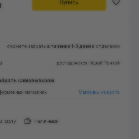
Купить
н
сможете забрать
в течении 1-3 дней
в отделении
м
доставляется Новой Почтой
абрать самовывозом
 фирменных магазинах
Магазины на карте
а карту
Наличными