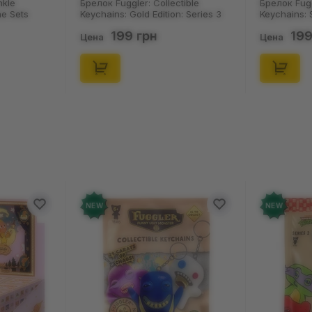
ectible
Брелок Fuggler: Collectible
Носки Nos
on: Series 3
Keychains: Series 2 (Blind Box: 1 з
Пацюки: «
1550)
46), (15475)
(р. 41-46)
199 грн
12
Цена
Цена
NEW