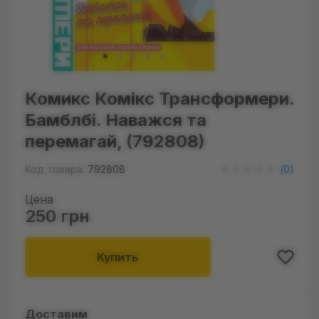
Комикс Комікс Трансформери.
Бамблбі. Наважся та
перемагай, (792808)
Код товара:
792808
(
0
)
Цена
250 грн
Купить
Доставим