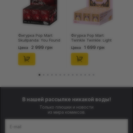
Фигурка Pop Mart:
Фігурка Pop Mart:
Skullpanda: You Found
Twinkle Twinkle: Light
Me!: Plush Doll Pendant
Up: Scene Sets Series
2 999 грн
1 699 грн
Цена
Цена
Series (Blind Box: 1 з
(Blind Box: 1 з 10)
10) (Secret Edition),
(Secret Edition),
(29347)
(21372)
В нашей рассылке никакой воды!
Только плюшки и новости
из мира комиксов.
E-mail