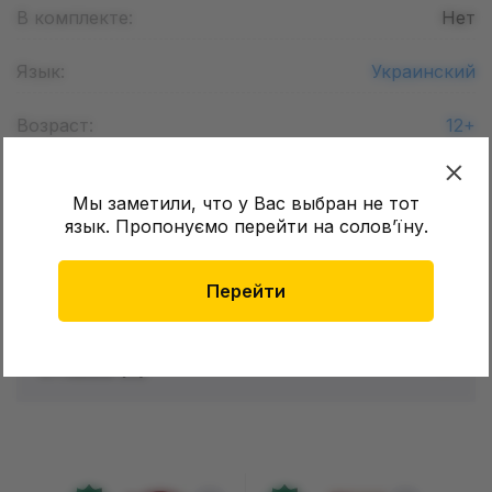
В комплекте:
Нет
Язык:
Украинский
Возраст:
12+
Формат листа (Шир. х Дл.):
165 х 250
мм
Мы заметили, что у Вас выбран не тот
язык. Пропонуємо перейти на соловʼїну.
Количество страниц:
72
Обложка:
Твёрдая
Перейти
Отзывы (
0
)
Отзывов о товаре еще
нет