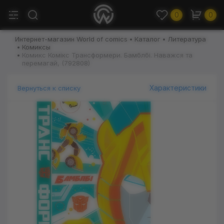
0
0
Интернет-магазин World of comics
Каталог
Литература
Комиксы
Комикс Комікс Трансформери. Бамблбі. Наважся та
перемагай, (792808)
Характеристики
Вернуться к списку