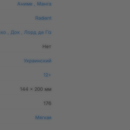
Аниме ,
Манга
Radiant
хо ,
Док ,
Лорд де Гіз
Нет
Украинский
12+
144 x 200
мм
176
Мягкая