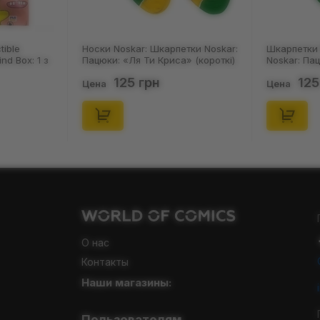
tible
Носки Noskar: Шкарпетки Noskar:
Шкарпетки 
ind Box: 1 з
Пацюки: «Ля Ти Криса» (короткі)
Noskar: Па
(р. 41-46), (91679)
(короткі) (р
125 грн
125
Цена
Цена
О нас
Контакты
Наши магазины: