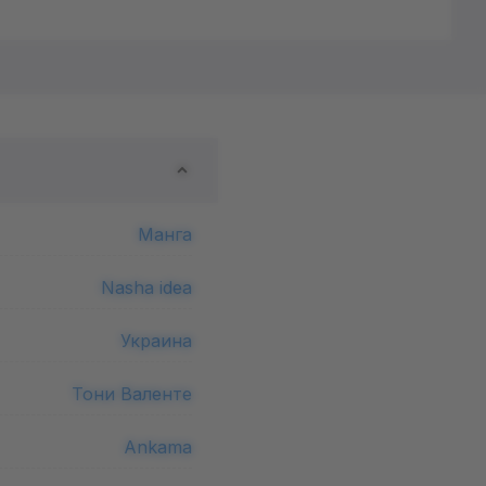
Манга
Nasha idea
Украина
Тони Валенте
Ankama