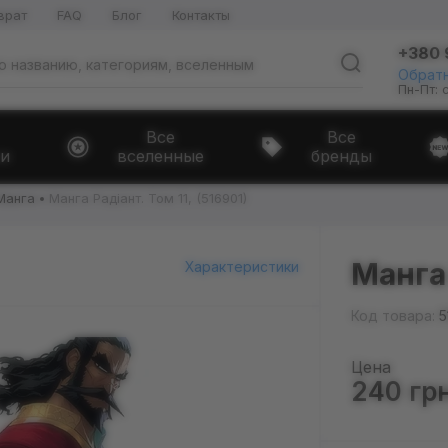
врат
FAQ
Блог
Контакты
+380 
Обратн
Пн-Пт: 
Все
Все
и
вселенные
бренды
Манга
Манга Радіант. Том 11, (516901)
Манга 
Характеристики
Код товара:
5
Цена
240 гр