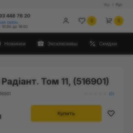
Укр
Рус
93 448 76 20
0
0
ая связь
с 10:00 до 18:00
Новинки
Эксклюзивы
Скидки
Радіант. Том 11, (516901)
16901
(
0
)
Купить
н