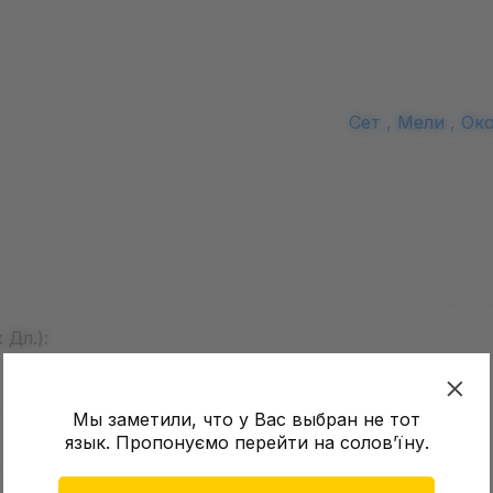
Сет ,
Мели ,
Око
 Дл.):
Мы заметили, что у Вас выбран не тот
язык. Пропонуємо перейти на соловʼїну.