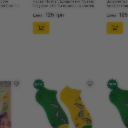
tible
Носки Noskar: Шкарпетки Noskar:
Шкарпетки 
ind Box: 1 з
Пацюки: «Ля Ти Криса» (короткі)
Noskar: Па
(р. 41-46), (91679)
(короткі) (р
125 грн
125
Цена
Цена
NEW
NEW