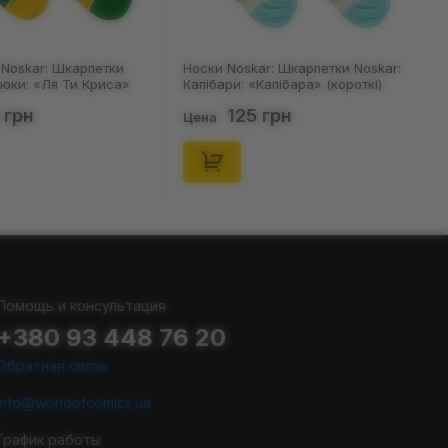
Noskar: Шкарпетки
Носки Noskar: Шкарпетки Noskar:
цюки: «Ля Ти Криса»
Капібари: «Капібара» (короткі)
. 36-40), (91678)
(р. 41-46), (91677)
 грн
125 грн
Цена
Помощь и консультация
+380 93 448 76 20
Обратная связь
info@worldofcomics.ua
График работы