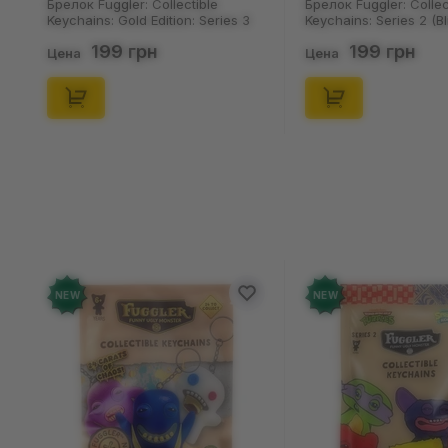
Брелок Fuggler: Collectible
Брелок Fuggler: Collec
Keychains: Gold Edition: Series 3
Keychains: Series 2 (Bl
(Blind Box: 1 з 24), (11550)
46), (15475)
199 грн
199 грн
Цена
Цена
NEW
NEW