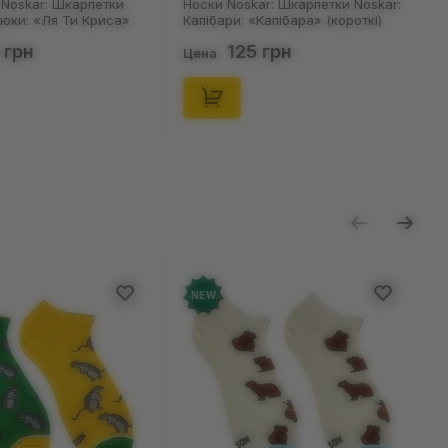
Noskar: Шкарпетки
Носки Noskar: Шкарпетки Noskar:
цюки: «Ля Ти Криса»
Капібари: «Капібара» (короткі)
. 36-40), (91678)
(р. 41-46), (91677)
 грн
125 грн
Цена
NEW