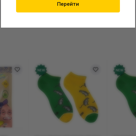
Перейти
в о товаре еще нет
Оставит
зыв и получите 50 грн на свой счет
NEW
NEW