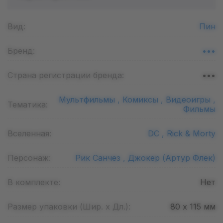
Вид:
Пин
Бренд:
•••
Страна регистрации бренда:
•••
Мультфильмы ,
Комиксы ,
Видеоигры ,
Тематика:
Фильмы
Вселенная:
DC ,
Rick & Morty
Персонаж:
Рик Санчез ,
Джокер (Артур Флек)
В комплекте:
Нет
Размер упаковки (Шир. х Дл.):
80 х 115
мм