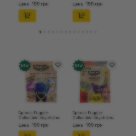
Gold Edition: Series 3
Series 2 (Blind Box: 1 з
199 грн
199 грн
Цена
Цена
(Blind Box: 1 з 24),
46), (15475)
(11550)
NEW
NEW
Брелок Fuggler:
Брелок Fuggler:
Collectible Keychains:
Collectible Keychains:
Gold Edition: Series 3
Series 2 (Blind Box: 1 з
199 грн
199 грн
Цена
Цена
(Blind Box: 1 з 24),
46), (15475)
(11550)