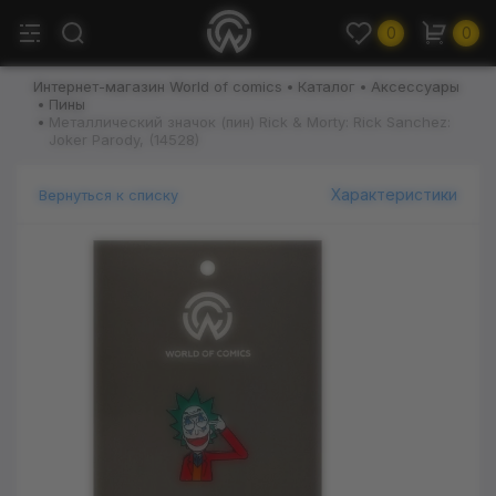
0
0
Интернет-магазин World of comics
Каталог
Аксессуары
Пины
Металлический значок (пин) Rick & Morty: Rick Sanchez:
Joker Parody, (14528)
Характеристики
Вернуться к списку