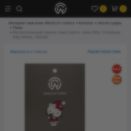
0
0
Интернет-магазин World of comics
Каталог
Аксессуары
Пины
Металлический значок (пин) Sanrio: Hello Kitty: Christmas
Kitty White, (14542)
Характеристики
Вернуться к списку
SALE
New
Year