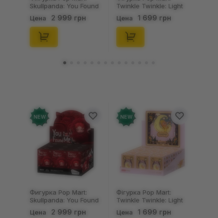
Skullpanda: You Found
Twinkle Twinkle: Light
Me!: Plush Doll Pendant
Up: Scene Sets Series
2 999 грн
1 699 грн
Цена
Цена
Series (Blind Box: 1 з
(Blind Box: 1 з 10)
10) (Secret Edition),
(Secret Edition),
(29347)
(21372)
NEW
NEW
Фигурка Pop Mart:
Фігурка Pop Mart:
Skullpanda: You Found
Twinkle Twinkle: Light
Me!: Plush Doll Pendant
Up: Scene Sets Series
2 999 грн
1 699 грн
Цена
Цена
Series (Blind Box: 1 з
(Blind Box: 1 з 10)