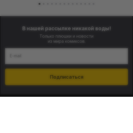
В нашей рассылке никакой воды!
Только плюшки и новости
из мира комиксов.
E-mail
Подписаться
О нас
Контакты