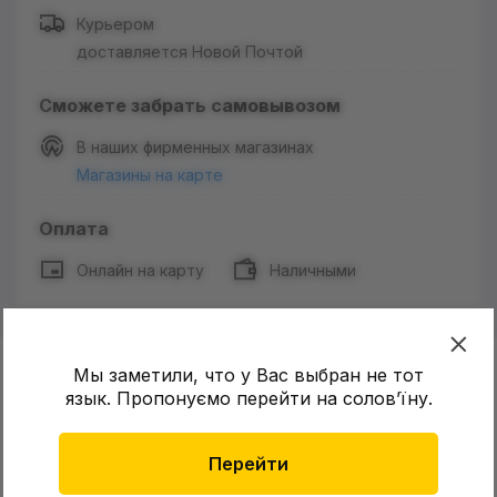
Курьером
доставляется Новой Почтой
Сможете забрать самовывозом
В наших фирменных магазинах
Магазины на карте
Оплата
Онлайн на карту
Наличными
Мы заметили, что у Вас выбран не тот
Характеристики
язык. Пропонуємо перейти на соловʼїну.
Перейти
Возраст:
8+