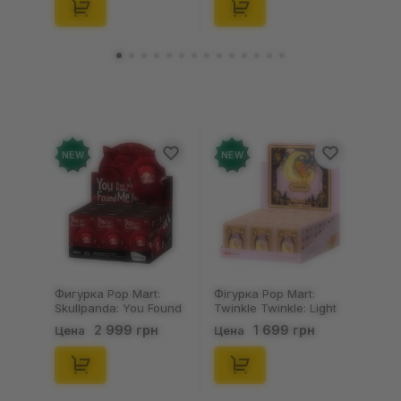
(29347)
(21372)
NEW
NEW
Фигурка Pop Mart:
Фігурка Pop Mart:
Skullpanda: You Found
Twinkle Twinkle: Light
Me!: Plush Doll Pendant
Up: Scene Sets Series
2 999 грн
1 699 грн
Цена
Цена
Series (Blind Box: 1 з
(Blind Box: 1 з 10)
10) (Secret Edition),
(Secret Edition),
(29347)
(21372)