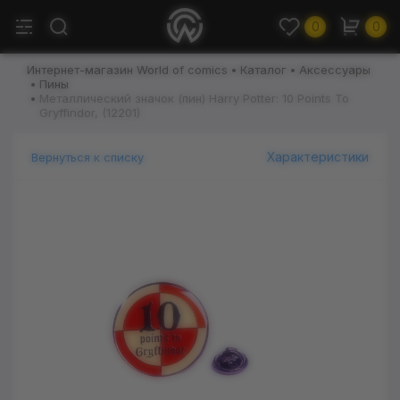
0
0
Интернет-магазин World of comics
Каталог
Аксессуары
Пины
Металлический значок (пин) Harry Potter: 10 Points To
Gryffindor, (12201)
Характеристики
Вернуться к списку