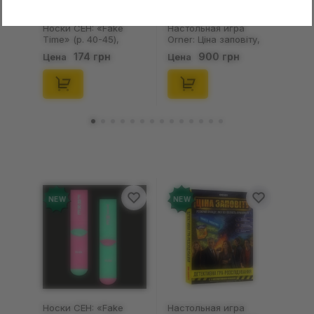
Носки CEH: «Fake
Настольная игра
Time» (р. 40-45),
Orner: Ціна заповіту,
(91680)
(253755)
174 грн
900 грн
Цена
Цена
NEW
NEW
Носки CEH: «Fake
Настольная игра