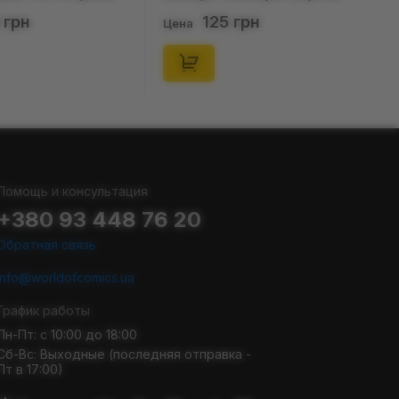
. 36-40), (91678)
(р. 41-46), (91677)
 грн
125 грн
Цена
Помощь и консультация
+380 93 448 76 20
Обратная связь
info@worldofcomics.ua
График работы
Пн-Пт: с 10:00 до 18:00
Сб-Вс: Выходные (последняя отправка -
Пт в 17:00)