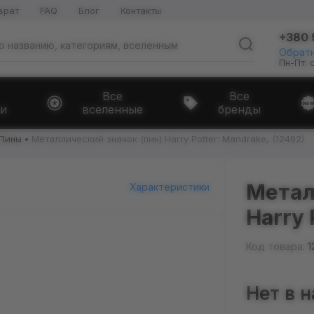
врат
FAQ
Блог
Контакты
+380 
Обратн
Пн-Пт: 
Все
Все
и
вселенные
бренды
Пины
Металлический значок (пин) Harry Potter: Mandrake, (12492)
Метал
Характеристики
Harry 
Код товара:
1
Нет в 