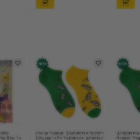
NEW
NEW
tible
Носки Noskar: Шкарпетки Noskar:
Шкарпетки 
ind Box: 1 з
Пацюки: «Ля Ти Криса» (короткі)
Noskar: Па