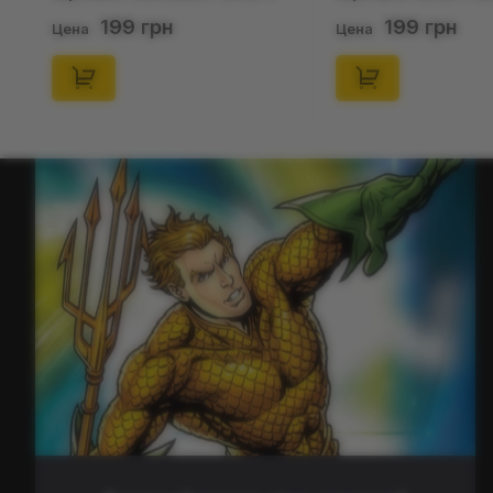
(Blind Box: 1 з 24), (11550)
46), (15475)
199 грн
199 грн
Цена
Цена