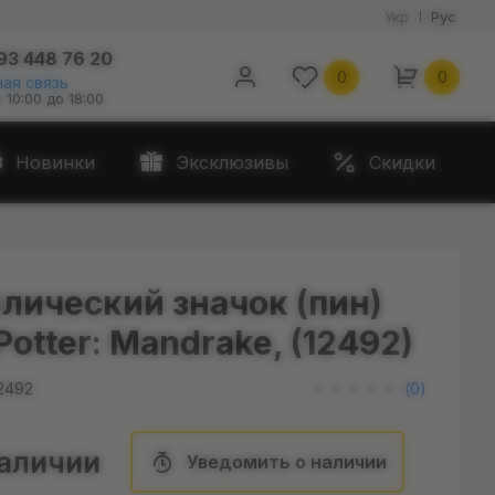
Укр
Рус
93 448 76 20
0
0
ая связь
с 10:00 до 18:00
Новинки
Эксклюзивы
Скидки
лический значок (пин)
Potter: Mandrake, (12492)
2492
(
0
)
наличии
Уведомить о наличии