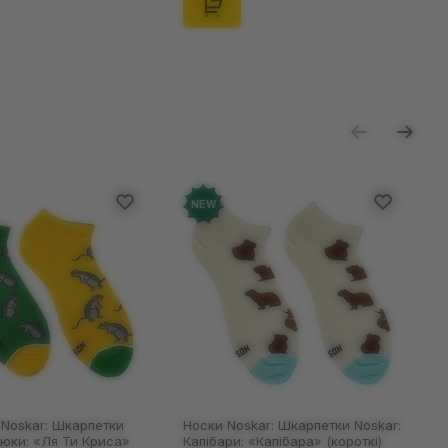
NEW
Noskar: Шкарпетки
Носки Noskar: Шкарпетки Noskar:
цюки: «Ля Ти Криса»
Капібари: «Капібара» (короткі)