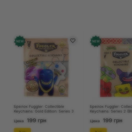
Отзыво
Добавьте от
NEW
Брелок Fuggler: Collectible
Н
Keychains: Series 2 (Blind Box: 1 з
П
46), (15475)
(
199 грн
Цена
Ц