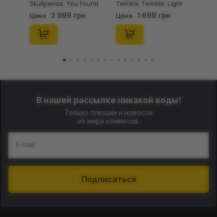
Skullpanda: You Found
Twinkle Twinkle: Light
Me!: Plush Doll Pendant
Up: Scene Sets Series
2 999 грн
1 699 грн
Цена
Цена
Series (Blind Box: 1 з
(Blind Box: 1 з 10)
10) (Secret Edition),
(Secret Edition),
(29347)
(21372)
В нашей рассылке никакой воды!
Только плюшки и новости
из мира комиксов.
E-mail
Подписаться