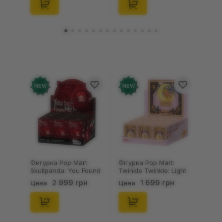
(29347)
(21372)
NEW
NEW
Фигурка Pop Mart:
Фігурка Pop Mart:
Skullpanda: You Found
Twinkle Twinkle: Light
Me!: Plush Doll Pendant
Up: Scene Sets Series
2 999 грн
1 699 грн
Цена
Цена
Series (Blind Box: 1 з
(Blind Box: 1 з 10)
10) (Secret Edition),
(Secret Edition),
(29347)
(21372)