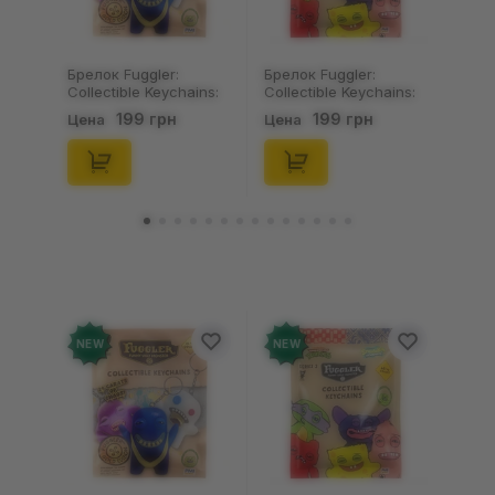
Брелок Fuggler:
Брелок Fuggler:
Collectible Keychains:
Collectible Keychains:
Gold Edition: Series 3
Series 2 (Blind Box: 1 з
199 грн
199 грн
Цена
Цена
(Blind Box: 1 з 24),
46), (15475)
(11550)
NEW
NEW