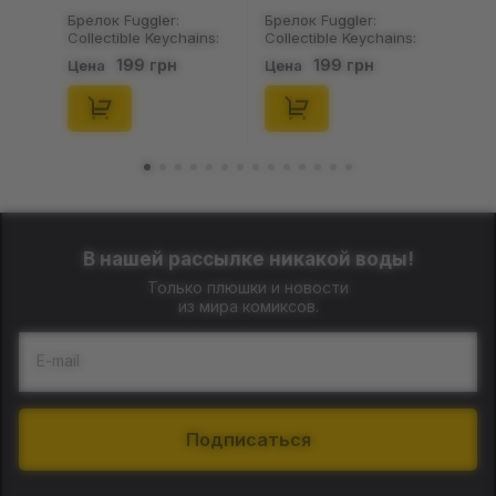
Брелок Fuggler:
Брелок Fuggler:
Collectible Keychains:
Collectible Keychains:
Gold Edition: Series 3
Series 2 (Blind Box: 1 з
199 грн
199 грн
Цена
Цена
(Blind Box: 1 з 24),
46), (15475)
(11550)
В нашей рассылке никакой воды!
Только плюшки и новости
из мира комиксов.
E-mail
Подписаться