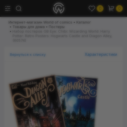
0
0
Интернет-магазин World of comics
Каталог
Товары для дома
Постеры
Набор постеров GB Eye: Chibi: Wizarding World: Harry
Potter: Retro Posters: Hogwarts Castle and Diagon Alley,
(60574)
Характеристики
Вернуться к списку