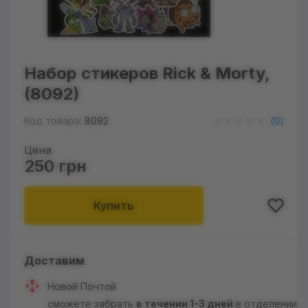
Набор стикеров Rick & Morty,
(8092)
Код товара:
8092
(
0
)
Цена
250 грн
Купить
Доставим
Новой Почтой
сможете забрать
в течении 1-3 дней
в отделении