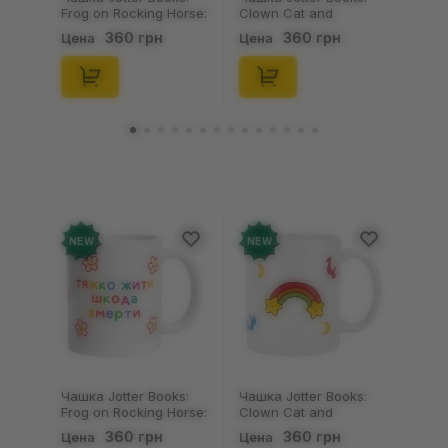
Frog on Rocking Horse:
Clown Cat and
«Тяжко Жити Шкода
Rainbow:
360 грн
360 грн
Цена
Цена
Вмерти», (720121)
«Професійний
Дурник», (720119)
NEW
NEW
Чашка Jotter Books:
Чашка Jotter Books:
Frog on Rocking Horse:
Clown Cat and
«Тяжко Жити Шкода
Rainbow:
360 грн
360 грн
Цена
Цена
Вмерти», (720121)
«Професійний