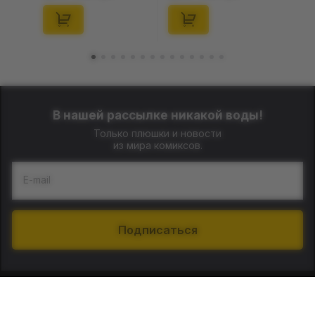
Дурник», (720119)
В нашей рассылке никакой воды!
Только плюшки и новости
из мира комиксов.
E-mail
Подписаться