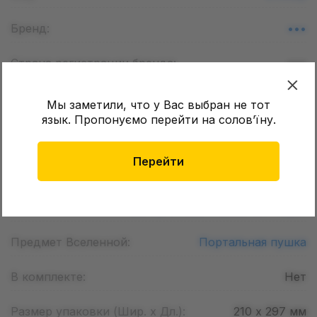
Бренд:
•••
Страна регистрации бренда:
•••
Тематика:
Мультфильмы
Мы заметили, что у Вас выбран не тот
язык. Пропонуємо перейти на соловʼїну.
Вселенная:
Rick & Morty
Перейти
Рик Санчез ,
Морти Смит ,
Саммер
Смит ,
Бет Смит ,
Джерри Смит ,
Персонаж:
Мистер Мисикс ,
Снежок (Снафлс) ,
Кромулонец ,
Страшный Тэрри
Предмет Вселенной:
Портальная пушка
В комплекте:
Нет
Размер упаковки (Шир. х Дл.):
210 х 297
мм