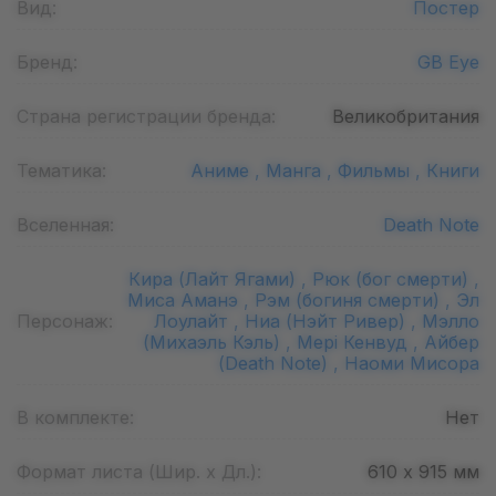
Вид:
Постер
Бренд:
GB Eye
Страна регистрации бренда:
Великобритания
Тематика:
Аниме ,
Манга ,
Фильмы ,
Книги
Вселенная:
Death Note
Кира (Лайт Ягами) ,
Рюк (бог смерти) ,
Миса Аманэ ,
Рэм (богиня смерти) ,
Эл
Персонаж:
Лоулайт ,
Ниа (Нэйт Ривер) ,
Мэлло
(Михаэль Кэль) ,
Мері Кенвуд ,
Айбер
(Death Note) ,
Наоми Мисора
В комплекте:
Нет
Формат листа (Шир. х Дл.):
610 х 915
мм