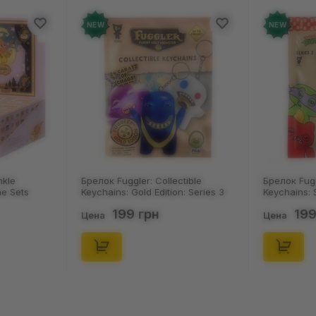
NEW
NEW
ollectible
Брелок Fuggler: Collectible
Носки 
ition: Series 3
Keychains: Series 2 (Blind Box: 1 з
Пацюки
, (11550)
46), (15475)
(р. 41-
199 грн
Цена
Цена