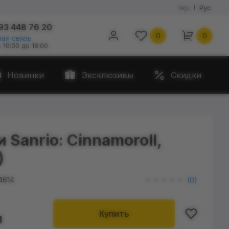
Укр
Рус
93 448 76 20
0
0
ая связь
с 10:00 до 18:00
Новинки
Эксклюзивы
Скидки
 Sanrio: Cinnamoroll,
)
4614
(
0
)
Купить
н