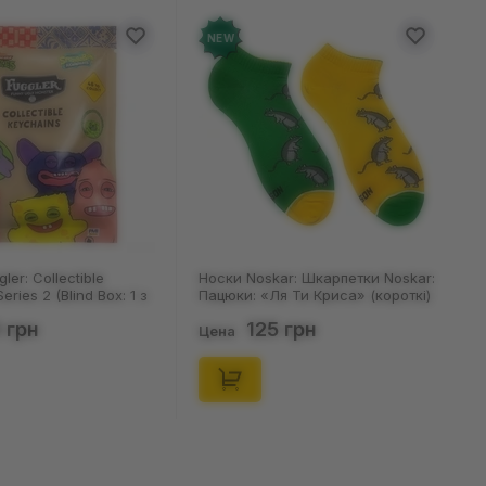
NEW
Noskar: Шкарпетки Noskar:
Шкарпетки Noskar: Шкарпетки
: «Ля Ти Криса» (короткі)
Noskar: Пацюки: «Ля Ти Криса»
46), (91679)
(короткі) (р. 36-40), (91678)
125 грн
125 грн
Цена