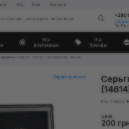
врат
FAQ
Блог
Контакты
+380 
Обратн
Пн-Пт: 
Все
Все
и
вселенные
бренды
Серьги
Серьги Sanrio: Cinnamoroll, (14614)
Серьги
Характеристики
(14614
Код товара:
1
Цена
200 гр