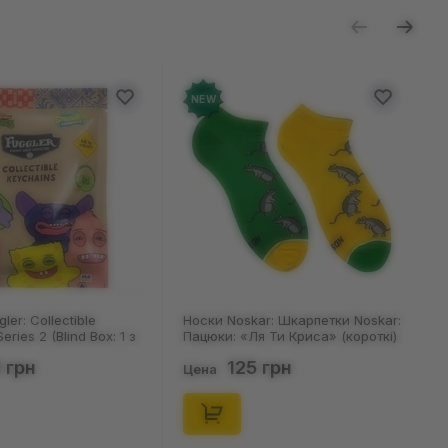
NEW
NEW
Носки Noskar: Шкарпетки Noskar:
Шкарпетки Noskar: Шк
Пацюки: «Ля Ти Криса» (короткі)
Noskar: Пацюки: «Ля 
(р. 41-46), (91679)
(короткі) (р. 36-40), (9
125 грн
125 грн
Цена
Цена