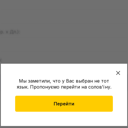
. х Дл.):
:
Мы заметили, что у Вас выбран не тот
язык. Пропонуємо перейти на соловʼїну.
в о товаре еще нет
Перейти
Оставит
зыв и получите 50 грн на свой счет