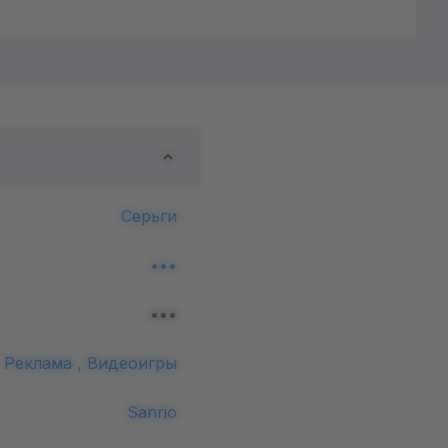
Серьги
•••
•••
,
Реклама ,
Видеоигры
Sanrio