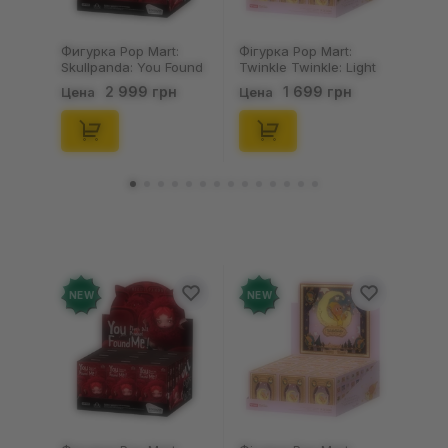
Фигурка Pop Mart:
Фігурка Pop Mart:
Skullpanda: You Found
Twinkle Twinkle: Light
Me!: Plush Doll Pendant
Up: Scene Sets Series
2 999 грн
1 699 грн
Цена
Цена
Series (Blind Box: 1 з
(Blind Box: 1 з 10)
10) (Secret Edition),
(Secret Edition),
(29347)
(21372)
NEW
NEW