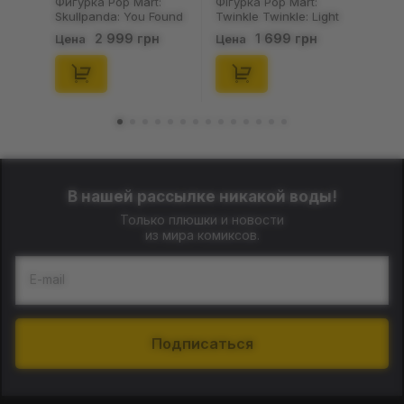
Фигурка Pop Mart:
Фігурка Pop Mart:
Skullpanda: You Found
Twinkle Twinkle: Light
Me!: Plush Doll Pendant
Up: Scene Sets Series
2 999 грн
1 699 грн
Цена
Цена
Series (Blind Box: 1 з
(Blind Box: 1 з 10)
10) (Secret Edition),
(Secret Edition),
(29347)
(21372)
В нашей рассылке никакой воды!
Только плюшки и новости
из мира комиксов.
E-mail
Подписаться