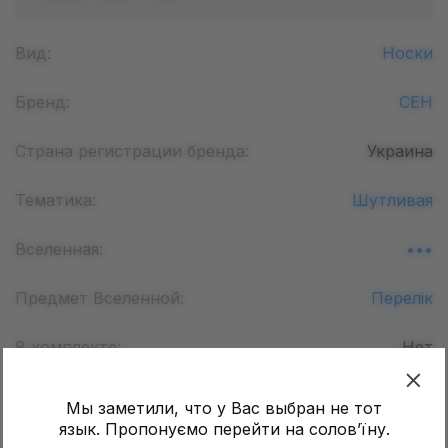
Вид:
Носки
Бренд:
CEH
Страна регистрации бренда:
Украина
Тематика:
Шутливая
Вселенная:
•••
Предмет Вселенной:
Перелік
В комплекте:
Нет
Стать:
Унисекс
Мы заметили, что у Вас выбран не тот
язык. Пропонуємо перейти на соловʼїну.
Основной цвет:
Чорный ,
Белый