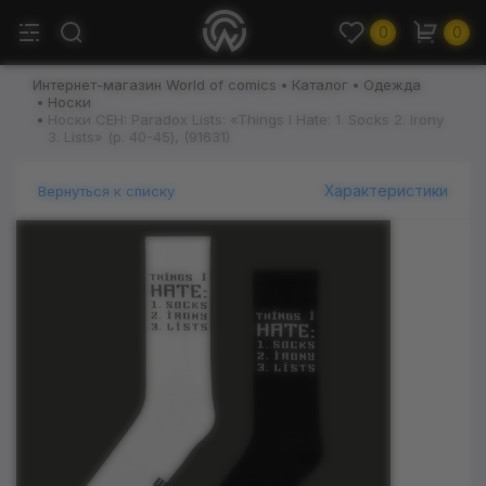
0
0
Интернет-магазин World of comics
Каталог
Одежда
Носки
Носки CEH: Paradox Lists: «Things I Hate: 1. Socks 2. Irony
3. Lists‎» (р. 40-45), (91631)
Характеристики
Вернуться к списку