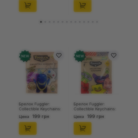
(11550)
NEW
NEW
Брелок Fuggler:
Брелок Fuggler:
Collectible Keychains:
Collectible Keychains:
Gold Edition: Series 3
Series 2 (Blind Box: 1 з
199 грн
199 грн
Цена
Цена
(Blind Box: 1 з 24),
46), (15475)
(11550)