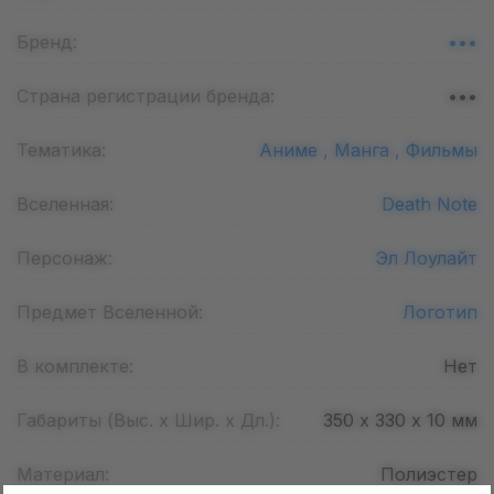
Бренд:
•••
Страна регистрации бренда:
•••
Тематика:
Аниме ,
Манга ,
Фильмы
Вселенная:
Death Note
Персонаж:
Эл Лоулайт
Предмет Вселенной:
Логотип
В комплекте:
Нет
Габариты (Выс. х Шир. х Дл.):
350 х 330 х 10
мм
Материал:
Полиэстер