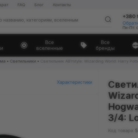
врат
FAQ
Блог
Контакты
+380 
Обратн
Пн-Пт: 
Все
Все
и
вселенные
бренды
ома
Светильники
Светильник ABYstyle: Wizarding World: Harry Potte
Свети
Характеристики
Wizard
Hogwar
3/4: L
Код товара:
5