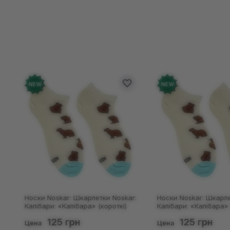
NEW
NEW
Носки Noskar: Шкарпетки Noskar:
Носки Noskar: Шкарпе
Капібари: «Капібара» (короткі)
Капібари: «Капібара» 
(р. 41-46), (91677)
(р. 36-40), (91676)
125 грн
125 грн
Цена
Цена