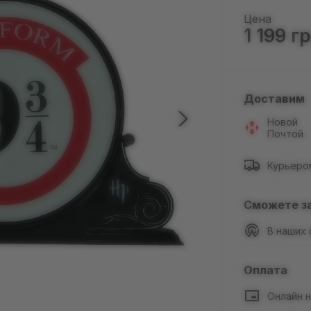
Цена
1 199 г
Доставим
Новой
Почтой
Курьеро
Сможете з
В наших
Оплата
Онлайн н