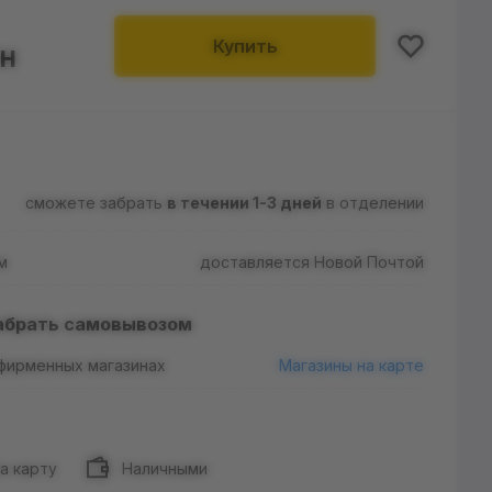
Купить
рн
сможете забрать
в течении 1-3 дней
в отделении
м
доставляется Новой Почтой
абрать самовывозом
 фирменных магазинах
Магазины на карте
а карту
Наличными