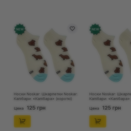
Добавьте от
NEW
NEW
Носки Noskar: Шкарпетки Noskar:
Носки Noskar: Шкарпе
Капібари: «Капібара» (короткі)
Капібари: «Капібара» 
(р. 41-46), (91677)
(р. 36-40), (91676)
125 грн
125 грн
Цена
Цена