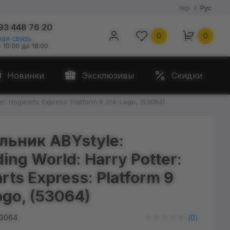
Укр
Рус
93 448 76 20
0
0
ая связь
с 10:00 до 18:00
Новинки
Эксклюзивы
Скидки
r: Hogwarts Express: Platform 9 3/4: Logo, (53064)
льник ABYstyle:
ing World: Harry Potter:
ts Express: Platform 9
ogo, (53064)
3064
(
0
)