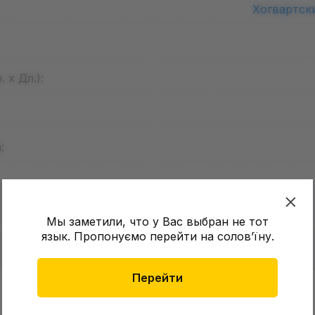
Хогвартск
 х Дл.):
:
Мы заметили, что у Вас выбран не тот
ик ABYstyle: Wizarding World: Harry
язык. Пропонуємо перейти на соловʼїну.
ss: Platform 9 3/4: Logo, (53064)
Перейти
в о товаре еще нет
Оставит