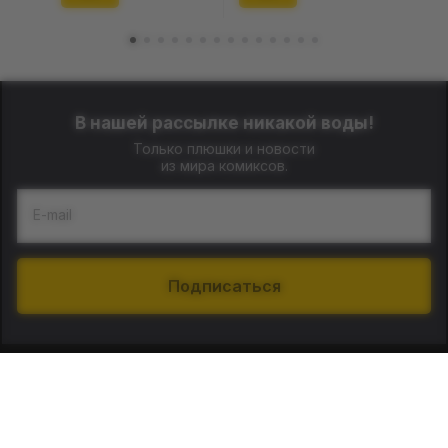
В нашей рассылке никакой воды!
Только плюшки и новости
из мира комиксов.
E-mail
Подписаться
О нас