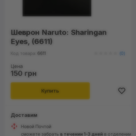
Шеврон Naruto: Sharingan
Eyes, (6611)
Код товара:
6611
(
0
)
Цена
150 грн
Купить
Доставим
Новой Почтой
сможете забрать
в течении 1-3 дней
в отделении