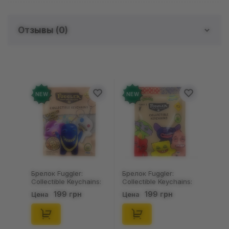
Отзывы (
0
)
Отзывов о товаре еще
нет
Добавьте отзыв и получите 50 грн на свой
NEW
NEW
счет
Оставить отзыв
Брелок Fuggler:
Брелок Fuggler:
Collectible Keychains:
Collectible Keychains:
Gold Edition: Series 3
Series 2 (Blind Box: 1 з
199 грн
199 грн
Цена
Цена
(Blind Box: 1 з 24),
46), (15475)
(11550)