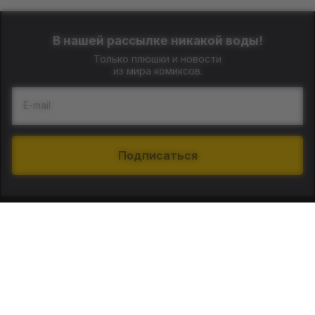
В нашей рассылке никакой воды!
Только плюшки и новости
из мира комиксов.
E-mail
Подписаться
О нас
Контакты
Наши магазины: