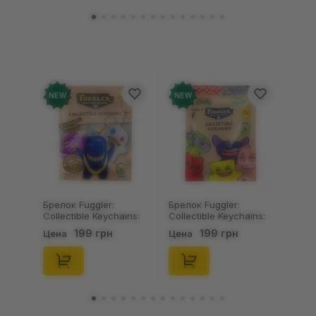
NEW
NEW
Брелок Fuggler:
Брелок Fuggler:
Collectible Keychains:
Collectible Keychains:
Gold Edition: Series 3
Series 2 (Blind Box: 1 з
199 грн
199 грн
Цена
Цена
(Blind Box: 1 з 24),
46), (15475)
(11550)