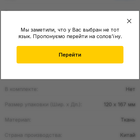
Бренд:
•••
Страна регистрации бренда:
•••
Мы заметили, что у Вас выбран не тот
язык. Пропонуємо перейти на соловʼїну.
Тематика:
Аниме ,
Манга ,
Видеоигры
Перейти
Вселенная:
Naruto
Предмет Вселенной:
Око
В комплекте:
Нет
Размер упаковки (Шир. х Дл.):
120 х 167
мм
Материал:
Ткань
Страна производства:
Китай