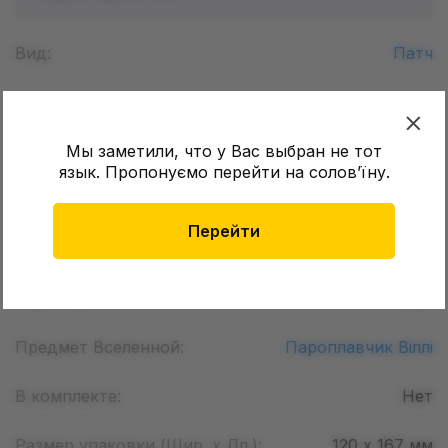
Вид:
Патч
Бренд:
•••
Мы заметили, что у Вас выбран не тот
Страна регистрации бренда:
•••
язык. Пропонуємо перейти на соловʼїну.
Тематика:
Мультфильмы
Перейти
Вселенная:
Disney ,
Mickey Mouse
Персонаж:
Микки Маус
Предмет Вселенной:
Пароплавчик Віллі
В комплекте:
Нет
Размер упаковки (Шир. х Дл.):
120 х 167
мм