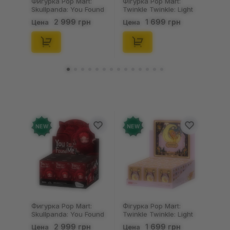
Фигурка Pop Mart:
Фігурка Pop Mart:
Skullpanda: You Found
Twinkle Twinkle: Light
Me!: Plush Doll Pendant
Up: Scene Sets Series
2 999 грн
1 699 грн
Цена
Цена
Series (Blind Box: 1 з
(Blind Box: 1 з 10)
10) (Secret Edition),
(Secret Edition),
(29347)
(21372)
NEW
NEW
Фигурка Pop Mart:
Фігурка Pop Mart:
Skullpanda: You Found
Twinkle Twinkle: Light
Me!: Plush Doll Pendant
Up: Scene Sets Series
2 999 грн
1 699 грн
Цена
Цена