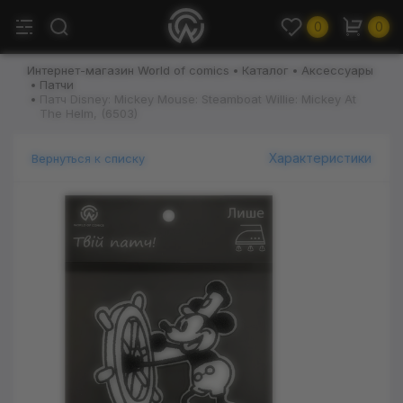
0
0
Интернет-магазин World of comics
Каталог
Аксессуары
Патчи
Патч Disney: Mickey Mouse: Steamboat Willie: Mickey At
The Helm, (6503)
Характеристики
Вернуться к списку