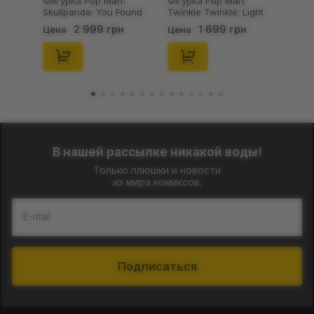
Фигурка Pop Mart:
Фігурка Pop Mart:
Skullpanda: You Found
Twinkle Twinkle: Light
Me!: Plush Doll Pendant
Up: Scene Sets Series
2 999 грн
1 699 грн
Цена
Цена
Series (Blind Box: 1 з
(Blind Box: 1 з 10)
10) (Secret Edition),
(Secret Edition),
(29347)
(21372)
В нашей рассылке никакой воды!
Только плюшки и новости
из мира комиксов.
E-mail
Подписаться