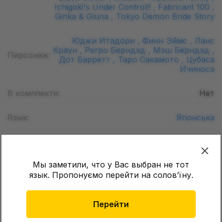
Ichigoki's Under Control!! ,
Fabricant 100 ,
Ginka & Gluna ,
Tokyo Demon Bride Story
Юджи Итадори ,
Финн Эймс ,
Ланс
Краун ,
Регро Берндэд ,
Мэш Бёрндэд ,
Персонаж:
Дот Барретт ,
Таро Сакамото ,
Цубаса
Ичиносэ
В комплекте:
Нет
Язык:
Японська
Возраст:
14+
Мы заметили, что у Вас выбран не тот
Формат листа (Шир. х Дл.):
180 х 256
мм
язык. Пропонуємо перейти на соловʼїну.
Количество страниц:
250
Перейти
Обложка:
Мягкая