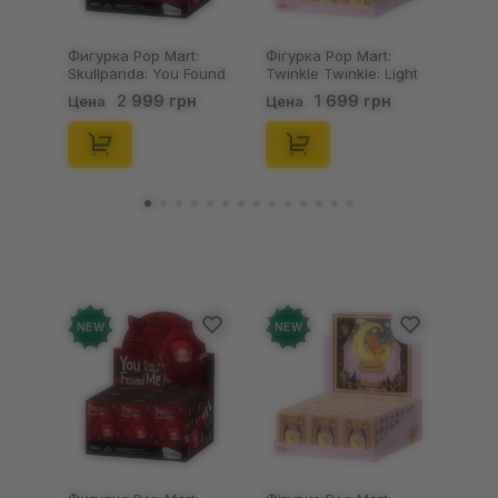
Фигурка Pop Mart:
Фігурка Pop Mart:
Skullpanda: You Found
Twinkle Twinkle: Light
Me!: Plush Doll Pendant
Up: Scene Sets Series
2 999 грн
1 699 грн
Цена
Цена
Series (Blind Box: 1 з
(Blind Box: 1 з 10)
10) (Secret Edition),
(Secret Edition),
(29347)
(21372)
NEW
NEW