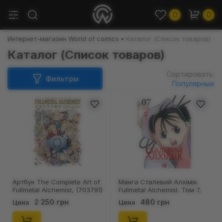
0
0
Интернет-магазин World of comics
Каталог (Список товаров)
Каталог (Список товаров)
Сортировать:
Фильтры
Популярные
Артбук The Complete Art of
Манга Сталевий Алхімік.
Fullmetal Alchemist, (703791)
Fullmetal Alchemist. Том 7,
(516680)
2 250 грн
480 грн
Цена
Цена