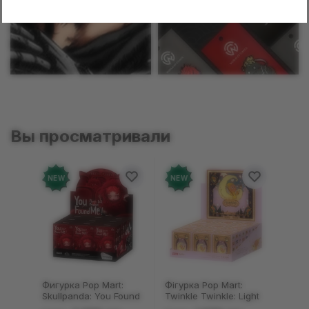
Манга
Пины
Вы просматривали
NEW
NEW
Фигурка Pop Mart:
Фігурка Pop Mart:
Skullpanda: You Found
Twinkle Twinkle: Light
Me!: Plush Doll Pendant
Up: Scene Sets Series