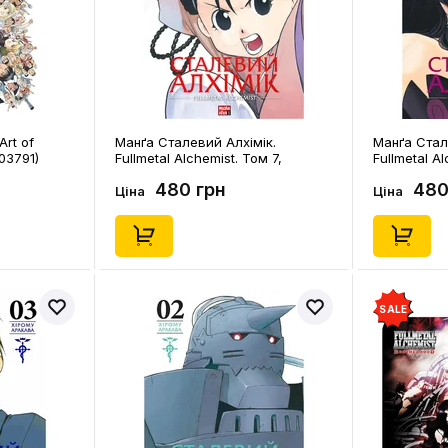
rt of
Манґа Сталевий Алхімік.
Манґа Стал
703791)
Fullmetal Alchemist. Том 7,
Fullmetal A
(516680)
(396930)
480 грн
480
Ціна
Ціна
SALE