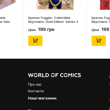
nkle
Брелок Fuggler: Collectible
Брелок Fugg
ne Sets
Keychains: Gold Edition: Series 3
Keychains: S
0) (Secret
(Blind Box: 1 з 24), (11550)
46), (15475)
199 грн
199
Ціна
Ціна
Про нас
Контакти
Наші магазини: