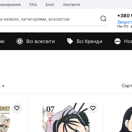
 повернення
FAQ
Блог
Контакти
+380 
Зворот
Пн-Пт: з
жі
Всі всесвіти
Всі бренди
Но
4
Сорт