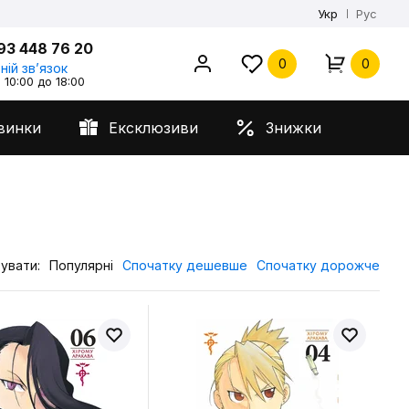
Укр
Рус
93 448 76 20
0
0
ній звʼязок
 10:00 до 18:00
винки
Ексклюзиви
Знижки
увати:
Популярні
Спочатку дешевше
Спочатку дорожче