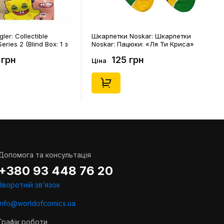
ler: Collectible
Шкарпетки Noskar: Шкарпетки
eries 2 (Blind Box: 1 з
Noskar: Пацюки: «Ля Ти Криса»
(короткі) (р. 41-46), (91679)
 грн
125 грн
Ціна
Допомога та консультація
+380 93 448 76 20
Зворотній звʼязок
info@worldofcomics.ua
Графік роботи