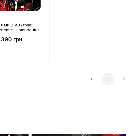
я миші ABYstyle:
lchemist: Homunculus,
390 грн
1