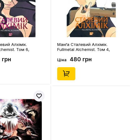
евий Алхімік.
Манґа Сталевий Алхімік.
lchemist. Том 6,
Fullmetal Alchemist. Том 4,
(109950)
 грн
480 грн
Ціна