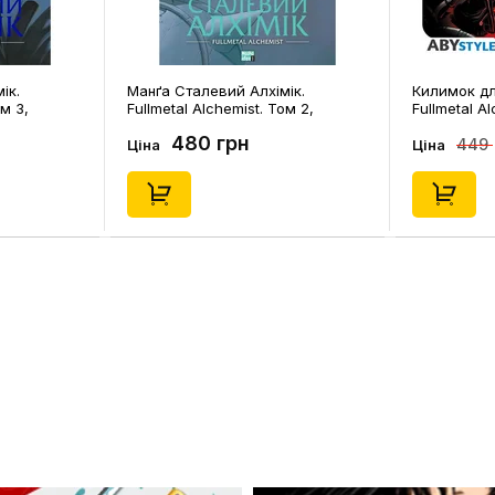
ік.
Манґа Сталевий Алхімік.
Килимок дл
ом 3,
Fullmetal Alchemist. Том 2,
Fullmetal A
(109257)
(108757)
480 грн
449
Ціна
Ціна