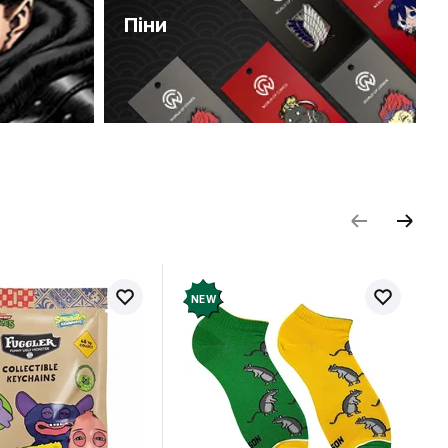
Піни
NEW