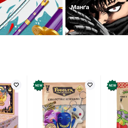
и
Манґа
NEW
NEW