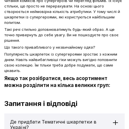
читання коміксів про супергероїв чи перегляд фільмів. Їх існує
стільки, що просто не перерахувати. На основі цього
створюється неймовірна кількість атрибутики. У тому числі й
шкарпетки із супергероями, які користуються найбільшим
попитом.
Такі речі стильно доповнюватимуть будь-який образ. А ще
точно привернуть до себе увагу. Ви не пошкодуєте про своє
рішення.
Що такого привабливого у незвичайному одязі?
Популярність шкарпеток із супергероями зростає з кожним
днем. Навіть найвибагливіші гіки можуть вигідно поповнити
свою колекцію. Їм тільки треба добре подумати, що саме
цікавить.
Якщо так розібратися, весь асортимент
можна розділити на кілька великих груп:
Найбільше представлено речей з різними супергероями.
Запитання і відповіді
Кожен всесвіт має стільки персонажів, що їх просто не
перерахувати.
Не варто забувати про аніме, мультфільми або серіали. Тут
теж є свої фанати і вони хотіли б знайти шкарпетки з
Де придбати Тематичні шкарпетки в
героями мультфільмів, коміксів. Їхня кількість теж дивує
Україні?