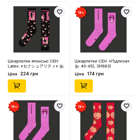
18+
Шкарпетки японські CEH:
Шкарпетки CEH: «‎Підлиза»
Latex: «‎セクシュアリティ» (р.
(р. 40-45), (91663)
35-39), (91667)
224 грн
174 грн
Ціна
Ціна
18+
18+