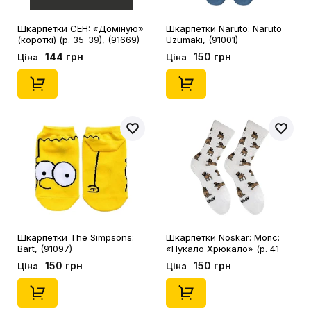
Шкарпетки CEH: «Доміную‎»
Шкарпетки Naruto: Naruto
(короткі) (р. 35-39), (91669)
Uzumaki, (91001)
144 грн
150 грн
Ціна
Ціна
Шкарпетки The Simpsons:
Шкарпетки Noskar: Мопс:
Bart, (91097)
«‎Пукало Хрюкало» (р. 41-
46), (91668)
150 грн
150 грн
Ціна
Ціна