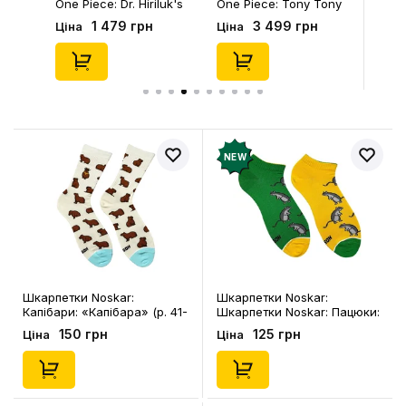
One Piece: Dr. Hiriluk's
One Piece: Tony Tony
Hideout, (75641)
Chopper, (75643)
1 479 грн
3 499 грн
Ціна
Ціна
NEW
Шкарпетки Noskar:
Шкарпетки Noskar:
Капібари: «Капібара» (р. 41-
Шкарпетки Noskar: Пацюки:
46), (91645)
«Ля Ти Криса» (короткі) (р.
150 грн
125 грн
Ціна
Ціна
41-46), (91679)