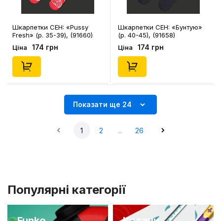
Шкарпетки CEH: «‎Pussy
Шкарпетки CEH: «‎Бунтую»
Fresh» (р. 35-39), (91660)
(р. 40-45), (91658)
174 грн
174 грн
Ціна
Ціна
Показати ще 24
1
2
...
26
Популярні категорії
Funko
Катани