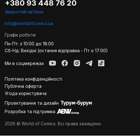
+380 93 448 76 20
можливість доставки замовлень по всій Україні; можливість
Зворотній звʼязок
відвідати фірмові магазини;
доступна ціна на шкарпетки із супергероями;
info@worldofcomics.ua
вибір варіанта оплати.
Графік роботи
Купуйте хороші шкарпетки з різними героями та нехай вони
тішать своєю якістю.
Пн-Пт: з 10:00 до 18:00
Сб-Нд: Вихідні (остання відправка - Пт о 17:00)
Ми в соцмережах
Політика конфіденційності
Публiчна оферта
Угода користувача
Проектування та дизайн
Розробка та підтримка
2026 © World of Comics. Всі права захищено.