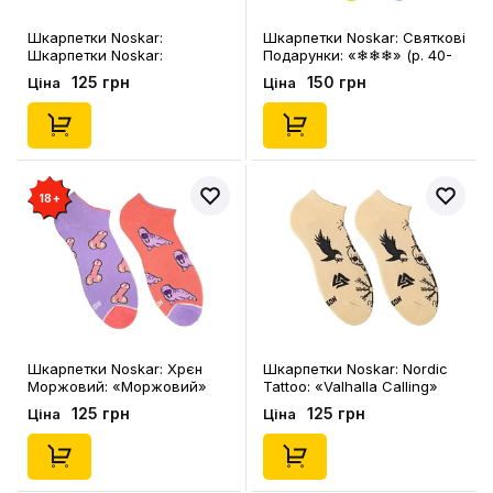
Шкарпетки Noskar:
Шкарпетки Noskar: Святкові
Шкарпетки Noskar:
Подарунки: «❄❄❄» (р. 40-
Капібари: «Капібара»
45), (91471)
125 грн
150 грн
Ціна
Ціна
(короткі) (р. 36-40), (91676)
18+
Шкарпетки Noskar: Хрєн
Шкарпетки Noskar: Nordic
Моржовий: «Моржовий»
Tattoo: «Valhalla Calling»
(короткі) (р. 41-45), (91674)
(короткі) (р. 41-46), (91671)
125 грн
125 грн
Ціна
Ціна