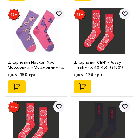
18+
18+
Шкарпетки Noskar: Хрєн
Шкарпетки CEH: «‎Pussy
Моржовий: «Моржовий» (р.
Fresh» (р. 40-45), (91661)
36-40), (91478)
150 грн
174 грн
Ціна
Ціна
18+