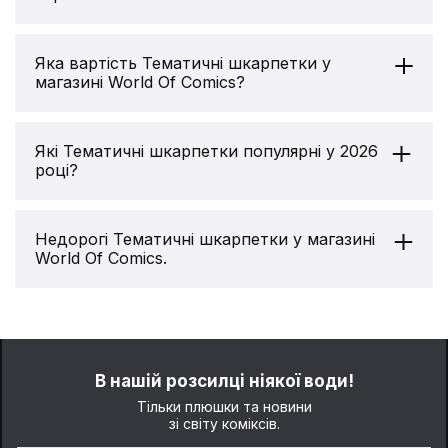
своїм різноманіттям.
Адреса магазину у Києві:
Є й такі, хто у захваті від різних прикольних шкарпеток. Якщо
говорити про принти, то це можуть бути фрази, смішні
Яка вартість Тематичні шкарпетки у
World Of Comics на Сагайдачного
картинки. Варіантів дуже багато.
магазині World Of Comics?
м. Київ, вул. Петра Сагайдачного 25
Кожна із цих груп постійно поповнюється різними новинками.
Вартість
Тематичні шкарпетки
у магазині
Ви маєте можливість вигідно поповнити колекцію та підняти
Графік роботи:
настрій.
World Of Comics від
105
грн. до
224
грн.
Які Тематичні шкарпетки популярні у 2026
Що пам'ятати під час вибору
році?
11:00 - 21:00 (Пн-Нд)
предметів гардероба?
Адрес магазину у Львові:
Ми рекомендуємо звернути увагу на такі
Виробники постійно розширюють свою фантазію. Відповідно в
Тематичні шкарпетки:
Недорогі Тематичні шкарпетки у магазині
World Of Comics на Cічових Стрільців
асортименті завжди є новинки, які відразу можна придбати.
World Of Comics.
Шкарпетки японські CEH: Latex: «‎セクシュアリ
Тільки не поспішайте, щоб потім не зіпсувати настрій. Для
м. Львів, вул. Січових Стрільків 7
цього наперед продумайте деякі моменти.
ティ» (р. 35-39), (91667)
Недорогі
Тематичні шкарпетки
у магазині
Графік роботи:
- 224 грн
World Of Comics:
Хто носитиме? Ви без проблем знайдете
10:00 - 21:00 (Пн-Нд)
шкарпетки із супергероями в Україні для
Шкарпетки теплі CEH: New Year Game (р. 35-
Шкарпетки Chop-Chop: Каченята (короткі) (р.
дорослих чи дітей. Уточнюйте переваги, щоб
Більше наших магазинів тут:
39), (91601)
максимально порадувати близьку людину. А
В нашій розсилці ніякої води!
35-38), (91385)
ще не забувайте про розмір. Усім має бути
- 190 грн
- 105 грн
Тільки плюшки та новини
https://worldofcomics.ua/magaziny/
максимально комфортно.
зі світу коміксів.
Шкарпетки Noskar: Fish Embroidery (р. 36-40),
Зверніть увагу на якість. Ви ж не хочете
Шкарпетки Super Mario: Mario, (41006)
- 120