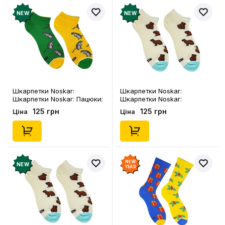
NEW
NEW
Шкарпетки Noskar:
Шкарпетки Noskar:
Шкарпетки Noskar: Пацюки:
Шкарпетки Noskar:
«Ля Ти Криса» (короткі) (р.
Капібари: «Капібара»
125 грн
125 грн
Ціна
Ціна
36-40), (91678)
(короткі) (р. 41-46), (91677)
NEW
NEW
YEAR