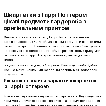
Шкарпетки з Гаррі Поттером –
цікаві предмети гардероба з
оригінальним принтом
Фільми або книги із всесвіту Гаррі Поттер – захоплення
багатьох дорослих чи дітей. За стільки років вони не втратили
своєї популярності. Навпаки, кількість гіків лише збільшується.
На основі цього створюється неймовірна кількість атрибутики
та шкарпетки з Гаррі Поттером можна віднести до цього
числа.
Їх купують не лише діти, а й дорослі. Кожен для себе підбере
щось, а може, навіть і кілька пар. Ви залишитеся задоволені
результатом.
Які можна знайти варіанти шкарпеток
із Гаррі Поттером?
Всесвіт налічує величезну кількість персонажів. Відповідно всі
вони можуть бути зображені на одязі. Так одним подобається
сам Гаррі Поттер (це, напевно, найулюбленіший персонаж у