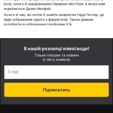
всіх), хоча є й шанувальники Герміони або Рона. А може вам
подобається Драко Мелфой.
Хоча є й такі, які хотіли б знайти шкарпетки Гаррі Поттер, де
буде зображення одного з факультетів. Також деяким
подобається зображення платформи 9 ¾.
Все залежить від ваших уподобань. Кожен знайде для себе
чудовий варіант. Діти та дорослі будуть задоволеними.
Як правильно підбирати предмети
гардероба?
В нашій розсилці ніякої води!
Тільки плюшки та новини
Якщо так розібратися, то тут нема нічого складного. Просто
зі світу коміксів.
треба заздалегідь трохи подумати, щоб потім не шкодувати
про ухвалене рішення.
E-mail
Визначтеся з розміром. Кожному має бути зручно. Ви
знайдете шкарпетки з Гаррі Поттером в Україні різної
розмірної сітки.
Вибираєте шкарпетки дорослій чи дитині? Якщо говорити
Підписатись
про дорослих, то є чоловічі та жіночі варіанти. Також велика
кількість виробів для дітей.
Оформлення. Мабуть, це найскладніший пункт. Добре
подумайте, який персонаж книги найбільше подобається. Ви