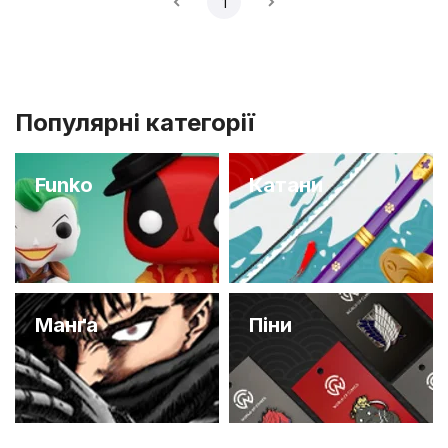
1
Популярні категорії
Funko
Катани
Манґа
Піни