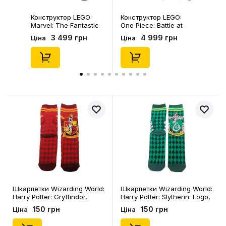
Конструктор LEGO:
Конструктор LEGO:
Marvel: The Fantastic
One Piece: Battle at
Four: First Steps:
Drum Castle, (75645)
3 499 грн
4 999 грн
Ціна
Ціна
H.E.R.B.I.E., (76339)
Шкарпетки Wizarding World:
Шкарпетки Wizarding World:
Harry Potter: Gryffindor,
Harry Potter: Slytherin: Logo,
(91079)
(91078)
150 грн
150 грн
Ціна
Ціна