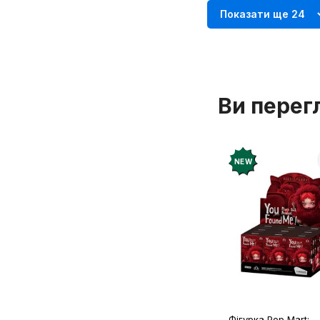
Показати ще 24
Ви перег
Ф