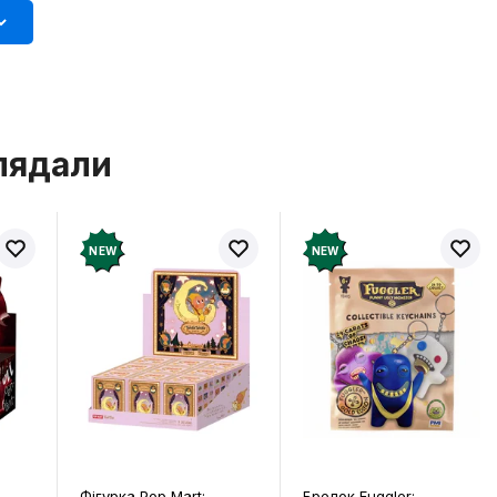
лядали
NEW
NEW
NEW
ігурка Pop Mart:
Брелок Fuggler:
Брелок F