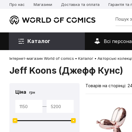
Про нас
Магазини
Доставка та оплата
Гарантія та
Каталог
Всі персона
Інтернет-магазин World of comics
Каталог
Авторські колекці
Jeff Koons (Джефф Кунс)
Товарів на сторінці:
2
Ціна
грн
—