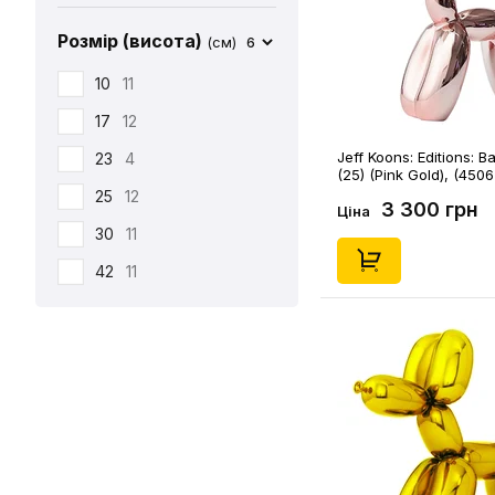
Розмір (висота)
(см)
6
10
11
17
12
Jeff Koons: Editions: B
23
4
(25) (Pink Gold), (4506
25
12
3 300 грн
Ціна
30
11
42
11