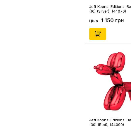
Jeff Koons: Editions: B
(10) (Silver), (44076)
1 150 грн
Ціна
Jeff Koons: Editions: B
(30) (Red), (44090)