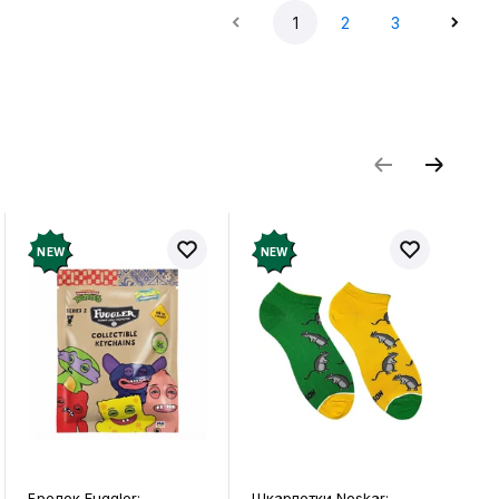
1
2
3
NEW
NEW
uggler:
Шкарпетки Noskar:
Шкарпетки Nosk