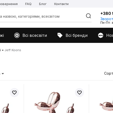
 повернення
FAQ
Блог
Контакти
+380 
Зворот
Пн-Пт: з
жі
Всі всесвіти
Всі бренди
Но
ї
Jeff Koons
4
Сорт