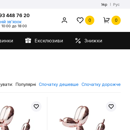
Укр
Рус
93 448 76 20
0
0
ній звʼязок
 10:00 до 18:00
винки
Ексклюзиви
Знижки
увати:
Популярні
Спочатку дешевше
Спочатку дорожче