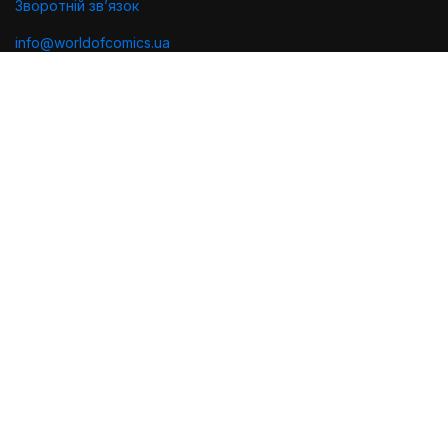
Зворотній звʼязок
info@worldofcomics.ua
Графік роботи
Пн-Пт: з 10:00 до 18:00
Сб-Нд: Вихідні (остання відправка - Пт о 17:00)
Ми в соцмережах
Політика конфіденційності
Публiчна оферта
Угода користувача
Проектування та дизайн
Розробка та підтримка
2026 © World of Comics. Всі права захищено.