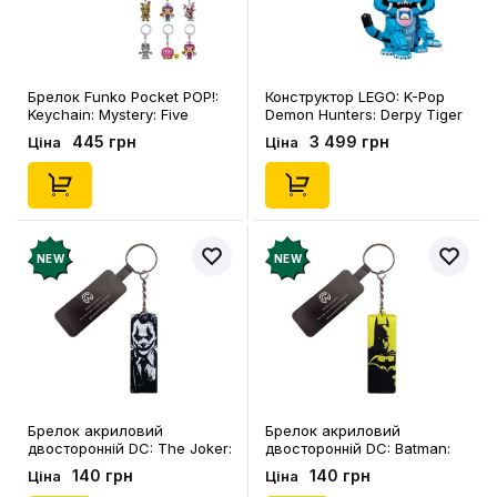
Брелок Funko Pocket POP!:
Конструктор LEGO: K-Pop
Keychain: Mystery: Five
Demon Hunters: Derpy Tiger
Nights at Freddy’s (Blind Box:
and Sussie Bird, (72537)
445 грн
3 499 грн
Ціна
Ціна
1 з 12), (86118)
NEW
NEW
Брелок акриловий
Брелок акриловий
двосторонній DC: The Joker:
двосторонній DC: Batman:
Joker, (9050)
Batman, (9049)
140 грн
140 грн
Ціна
Ціна