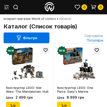
0
0
Інтернет-магазин World of comics
Каталог
Каталог (Список товарів)
Сортувати:
Фільтри
Популярні
NEW
NEW
Конструктор LEGO: Star
Конструктор LEGO: One
Wars: The Mandalorian: Hutt
Piece: Garp's Marine
Palace Sentry Droid
Battleship, (75646)
2 499 грн
8 699 грн
Ціна
Ціна
Showdown, (75451)