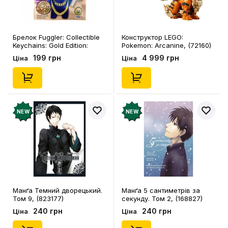
Брелок Fuggler: Collectible
Конструктор LEGO:
Keychains: Gold Edition:
Pokemon: Arcanine, (72160)
Series 3 (Blind Box: 1 з 24),
199 грн
4 999 грн
Ціна
Ціна
(11550)
NEW
NEW
Манґа Темний дворецький.
Манґа 5 сантиметрів за
Том 9, (823177)
секунду. Том 2, (168827)
240 грн
240 грн
Ціна
Ціна