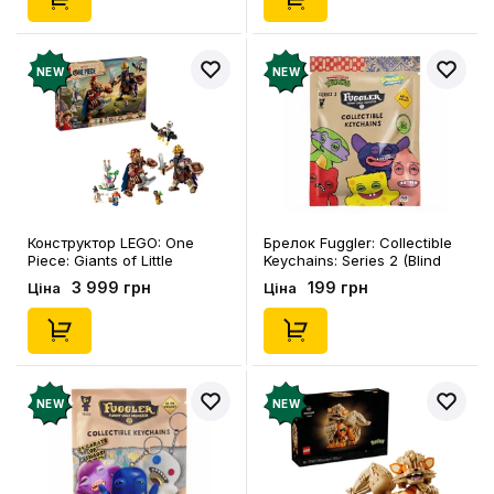
NEW
NEW
Конструктор LEGO: One
Брелок Fuggler: Collectible
Piece: Giants of Little
Keychains: Series 2 (Blind
Garden: Dorry vs. Brogy,
Box: 1 з 46), (15475)
3 999 грн
199 грн
Ціна
Ціна
(75644)
NEW
NEW