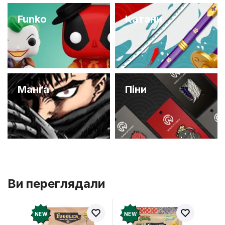
Funko
Катани
Манґа
Піни
Ви переглядали
NEW
NEW