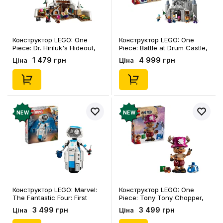
Конструктор LEGO: One
Конструктор LEGO: One
Piece: Dr. Hiriluk's Hideout,
Piece: Battle at Drum Castle,
(75641)
(75645)
1 479 грн
4 999 грн
Ціна
Ціна
NEW
NEW
Конструктор LEGO: Marvel:
Конструктор LEGO: One
The Fantastic Four: First
Piece: Tony Tony Chopper,
Steps: H.E.R.B.I.E., (76339)
(75643)
3 499 грн
3 499 грн
Ціна
Ціна