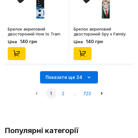
Брелок акриловий
Брелок акриловий
двосторонній How to Train
двосторонній Spy x Family:
Your Dragon: Toothless and
Loid Forger, (9061)
140 грн
140 грн
Ціна
Ціна
Light Fury, (9053)
Показати ще 24
1
2
...
723
Популярні категорії