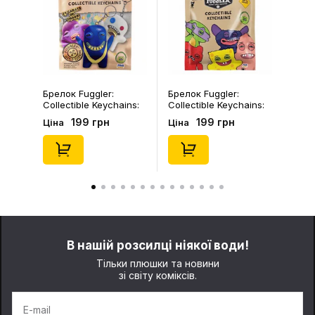
Брелок Fuggler:
Брелок Fuggler:
Collectible Keychains:
Collectible Keychains:
Gold Edition: Series 3
Series 2 (Blind Box: 1 з
199 грн
199 грн
Ціна
Ціна
(Blind Box: 1 з 24),
46), (15475)
(11550)
В нашій розсилці ніякої води!
Тільки плюшки та новини
зі світу коміксів.
E-mail