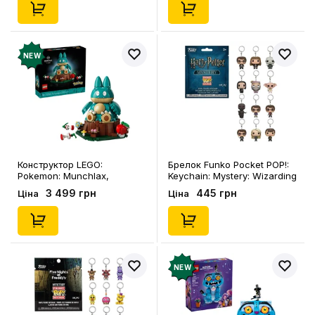
NEW
Конструктор LEGO:
Брелок Funko Pocket POP!:
Pokemon: Munchlax,
Keychain: Mystery: Wizarding
(172150)
World: Harry Potter (Blind
3 499 грн
445 грн
Ціна
Ціна
Box: 1 з 12), (21139)
NEW