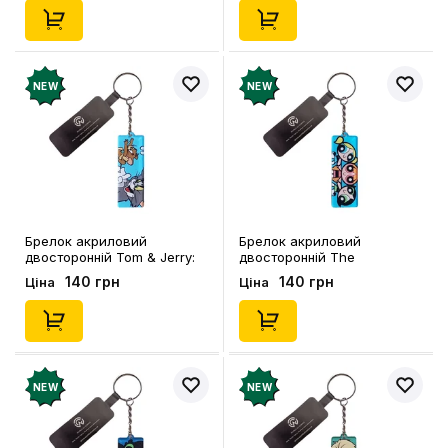
NEW
NEW
Брелок акриловий
Брелок акриловий
двосторонній Tom & Jerry:
двосторонній The
Tom and Jerry, (9052)
Powerpuff Girls: Blossom,
140 грн
140 грн
Ціна
Ціна
Bubbles, Buttercup, (9051)
NEW
NEW