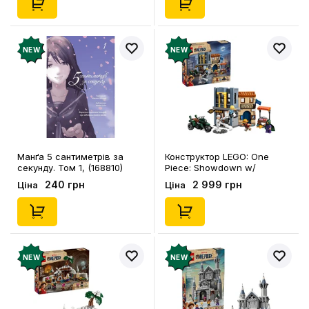
NEW
NEW
Манґа 5 сантиметрів за
Конструктор LEGO: One
секунду. Том 1, (168810)
Piece: Showdown w/
Captain Smoker, (75642)
240 грн
2 999 грн
Ціна
Ціна
NEW
NEW